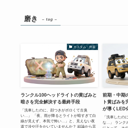
磨き
– tag –
カスタム・外装
ランクル100ヘッドライトの黄ばみと
前期・中期の
暗さを完全解決する最終手段
ト黄ばみを
が導くLED
「洗車したのに、顔つきがボロくて古臭
い…」 「夜、雨が降るとライトが暗すぎて白
「洗車したの
線が見えず、本気で怖い…」と、見えない夜
な…」 ランク
道で冷や汗をかいていませんか？ 結論から言
にとって、その