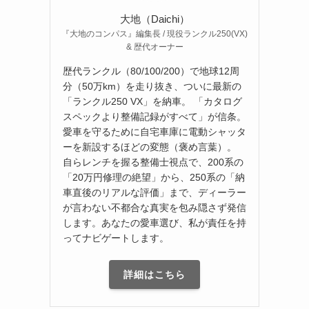
大地（Daichi）
『大地のコンパス』編集長 / 現役ランクル250(VX)
& 歴代オーナー
歴代ランクル（80/100/200）で地球12周
分（50万km）を走り抜き、ついに最新の
「ランクル250 VX」を納車。 「カタログ
スペックより整備記録がすべて」が信条。
愛車を守るために自宅車庫に電動シャッタ
ーを新設するほどの変態（褒め言葉）。
自らレンチを握る整備士視点で、200系の
「20万円修理の絶望」から、250系の「納
車直後のリアルな評価」まで、ディーラー
が言わない不都合な真実を包み隠さず発信
します。あなたの愛車選び、私が責任を持
ってナビゲートします。
詳細はこちら