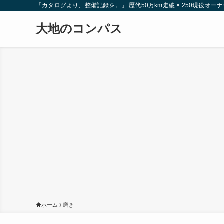
「カタログより、整備記録を。」 歴代50万km走破 × 250現役
大地のコンパス
ホーム
磨き