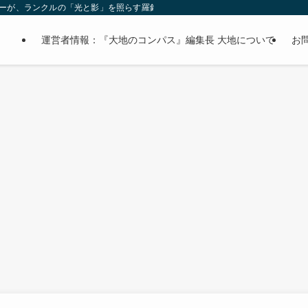
オーナーが、ランクルの「光と影」を照らす羅針盤。
運営者情報：『大地のコンパス』編集長 大地について
お