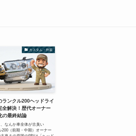
カスタム・外装
ランクル200ヘッドライ
完全解決！歴代オーナー
化の最終結論
に、なんか車全体が古臭い
ル200（前期・中期）オーナー
古臭さの原因の9割は「ヘッド