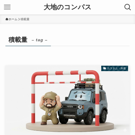
大地のコンパス
ホーム
積載量
積載量
– tag –
カスタム・外装