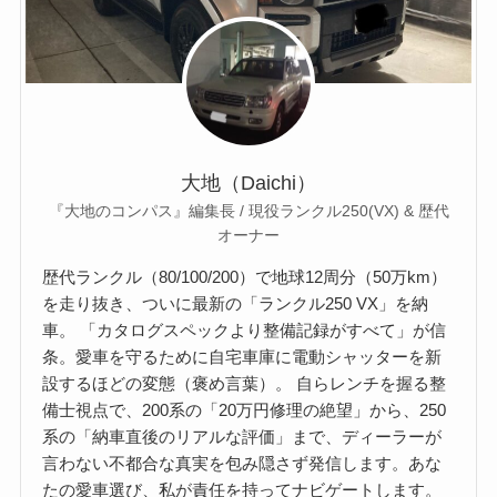
大地（Daichi）
『大地のコンパス』編集長 / 現役ランクル250(VX) & 歴代
オーナー
歴代ランクル（80/100/200）で地球12周分（50万km）
を走り抜き、ついに最新の「ランクル250 VX」を納
車。 「カタログスペックより整備記録がすべて」が信
条。愛車を守るために自宅車庫に電動シャッターを新
設するほどの変態（褒め言葉）。 自らレンチを握る整
備士視点で、200系の「20万円修理の絶望」から、250
系の「納車直後のリアルな評価」まで、ディーラーが
言わない不都合な真実を包み隠さず発信します。あな
たの愛車選び、私が責任を持ってナビゲートします。