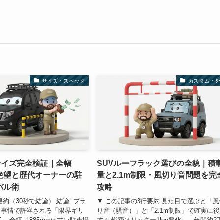
サイズ・スペック
カスタム・
サイズ完全検証｜全幅
SUVルーフラック選びの全貌｜積
の絶望と歴代オーナーの駐
量と2.1m制限・風切り音問題を完
バル術
攻略
約（30秒で結論） 結論: プラ
▼ この記事の3行要約 見た目で選ぶと「風
路事情で許容される「限界ギリ
り音（騒音）」と「2.1m制限」で確実に
 全幅: 1885mmは古い駐車場
する 燃費はリッター1km悪化し、年間約2