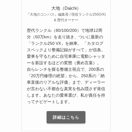
大地（Daichi）
『大地のコンパス』編集長 / 現役ランクル250(VX)
& 歴代オーナー
歴代ランクル（80/100/200）で地球12周
分（50万km）を走り抜き、ついに最新の
「ランクル250 VX」を納車。 「カタログ
スペックより整備記録がすべて」が信条。
愛車を守るために自宅車庫に電動シャッタ
ーを新設するほどの変態（褒め言葉）。
自らレンチを握る整備士視点で、200系の
「20万円修理の絶望」から、250系の「納
車直後のリアルな評価」まで、ディーラー
が言わない不都合な真実を包み隠さず発信
します。あなたの愛車選び、私が責任を持
ってナビゲートします。
詳細はこちら