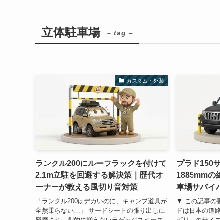
立体駐車場
– tag –
カスタム・外装
ランクル200にルーフラックを付けて
プラド150
2.1m立駐を回避する解決策｜歴代オ
1885mm
ーナーが教える風切り音対策
車場サバイ
「ランクル200はデカいのに、キャンプ道具が
▼ この記事の要
全然乗らない…」 サードシートの張り出しに
ドは日本の道
邪魔され、劇的に増えないラゲッジスペース
ギリ」のサイズ。