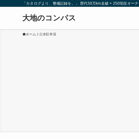
「カタログより、整備記録を。」 歴代50万km走破 × 250現役
大地のコンパス
ホーム
立体駐車場