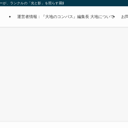
オーナーが、ランクルの「光と影」を照らす羅針盤。
運営者情報：『大地のコンパス』編集長 大地について
お