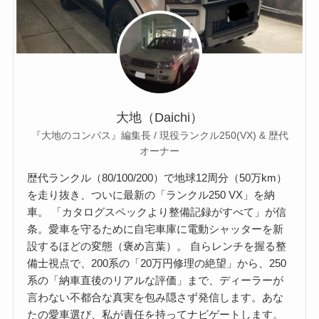
大地（Daichi）
『大地のコンパス』編集長 / 現役ランクル250(VX) & 歴代
オーナー
歴代ランクル（80/100/200）で地球12周分（50万km）
を走り抜き、ついに最新の「ランクル250 VX」を納
車。 「カタログスペックより整備記録がすべて」が信
条。愛車を守るために自宅車庫に電動シャッターを新
設するほどの変態（褒め言葉）。 自らレンチを握る整
備士視点で、200系の「20万円修理の絶望」から、250
系の「納車直後のリアルな評価」まで、ディーラーが
言わない不都合な真実を包み隠さず発信します。あな
たの愛車選び、私が責任を持ってナビゲートします。