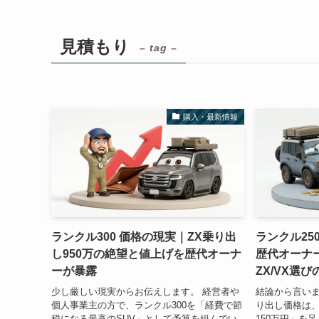
見積もり
– tag –
購入・最新情報
ランクル300 価格の現実｜ZX乗り出
ランクル25
し950万の絶望と値上げを歴代オーナ
歴代オーナ
ーが暴露
ZX/VX選び
少し厳しい現実からお伝えします。 経営者や
結論から言いま
個人事業主の方で、ランクル300を「経費で節
り出し価格は、
税になる最高のSUV」として予算を組んでい
150万円」を