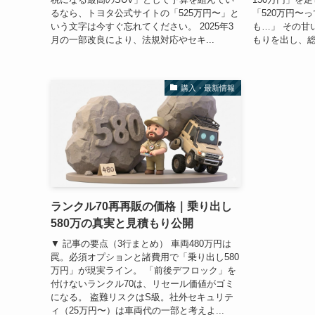
るなら、トヨタ公式サイトの「525万円〜」と
「520万円〜
いう文字は今すぐ忘れてください。 2025年3
も…」 その甘
月の一部改良により、法規対応やセキ...
もりを出し、総額
購入・最新情報
ランクル70再再販の価格｜乗り出し
580万の真実と見積もり公開
▼ 記事の要点（3行まとめ） 車両480万円は
罠。必須オプションと諸費用で「乗り出し580
万円」が現実ライン。 「前後デフロック」を
付けないランクル70は、リセール価値がゴミ
になる。 盗難リスクはS級。社外セキュリテ
ィ（25万円〜）は車両代の一部と考えよ...