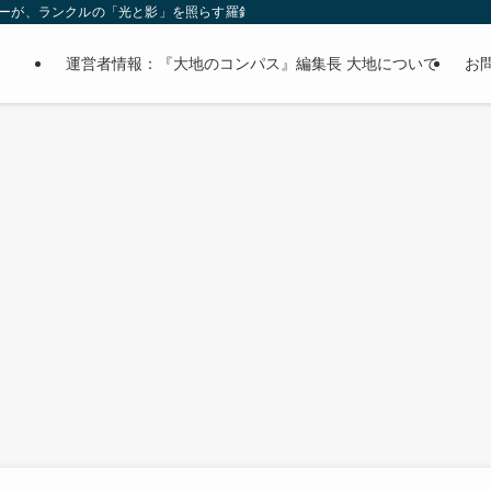
オーナーが、ランクルの「光と影」を照らす羅針盤。
運営者情報：『大地のコンパス』編集長 大地について
お