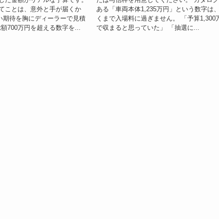
ってことは、意外と手が届くか
ある「車両本体1,235万円」という数字は
い期待を胸にディーラーで見積
くまで入場料に過ぎません。 「予算1,300
700万円を超える数字を...
で収まると思っていた」 「抽選に...