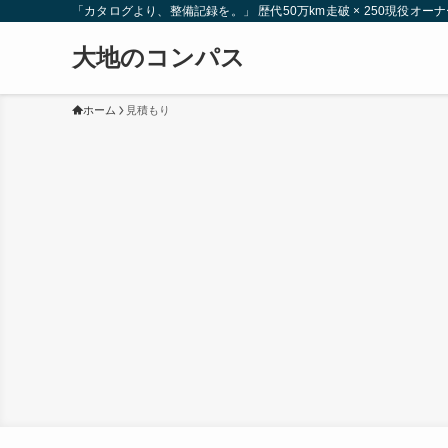
「カタログより、整備記録を。」 歴代50万km走破 × 250現役
大地のコンパス
ホーム
見積もり