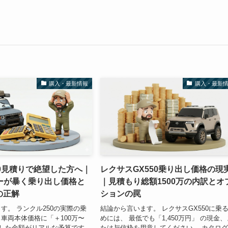
購入・最新情報
購入・最新
0見積りで絶望した方へ｜
レクサスGX550乗り出し価格の現
ーが暴く乗り出し価格と
｜見積もり総額1500万の内訳とオ
の正解
ションの罠
す。 ランクル250の実際の乗
結論から言います。 レクサスGX550に乗
車両本体価格に「＋100万〜
めには、 最低でも「1,450万円」 の現金、
足した金額がリアルな予算です。
たは与信枠を用意してください。 カタロ