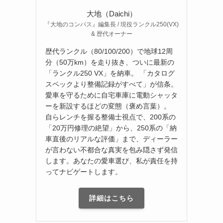
大地（Daichi）
『大地のコンパス』編集長 / 現役ランクル250(VX)
& 歴代オーナー
歴代ランクル（80/100/200）で地球12周
分（50万km）を走り抜き、ついに最新の
「ランクル250 VX」を納車。 「カタログ
スペックより整備記録がすべて」が信条。
愛車を守るために自宅車庫に電動シャッタ
ーを新設するほどの変態（褒め言葉）。
自らレンチを握る整備士視点で、200系の
「20万円修理の絶望」から、250系の「納
車直後のリアルな評価」まで、ディーラー
が言わない不都合な真実を包み隠さず発信
します。あなたの愛車選び、私が責任を持
ってナビゲートします。
詳細はこちら