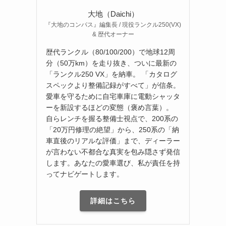
大地（Daichi）
『大地のコンパス』編集長 / 現役ランクル250(VX)
& 歴代オーナー
歴代ランクル（80/100/200）で地球12周
分（50万km）を走り抜き、ついに最新の
「ランクル250 VX」を納車。 「カタログ
スペックより整備記録がすべて」が信条。
愛車を守るために自宅車庫に電動シャッタ
ーを新設するほどの変態（褒め言葉）。
自らレンチを握る整備士視点で、200系の
「20万円修理の絶望」から、250系の「納
車直後のリアルな評価」まで、ディーラー
が言わない不都合な真実を包み隠さず発信
します。あなたの愛車選び、私が責任を持
ってナビゲートします。
詳細はこちら