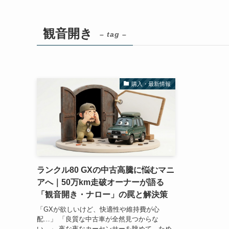
観音開き
– tag –
購入・最新情報
ランクル80 GXの中古高騰に悩むマニ
アへ｜50万km走破オーナーが語る
「観音開き・ナロー」の罠と解決策
「GXが欲しいけど、快適性や維持費が心
配…」 「良質な中古車が全然見つからな
い…」 夜な夜なカーセンサーを眺めて、ため