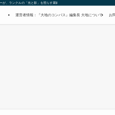
オーナーが、ランクルの「光と影」を照らす羅針盤。
運営者情報：『大地のコンパス』編集長 大地について
お