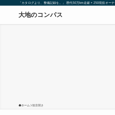
「カタログより、整備記録を。」 歴代50万km走破 × 250現役
大地のコンパス
ホーム
観音開き