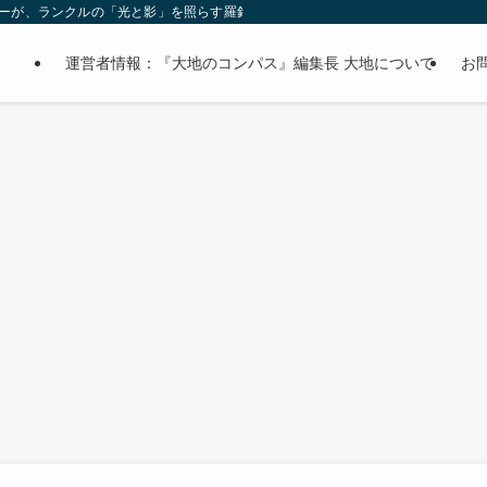
オーナーが、ランクルの「光と影」を照らす羅針盤。
運営者情報：『大地のコンパス』編集長 大地について
お