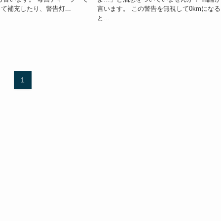
て補充したり、警告灯...
言います。 この警告を無視して0kmになる
と...
1