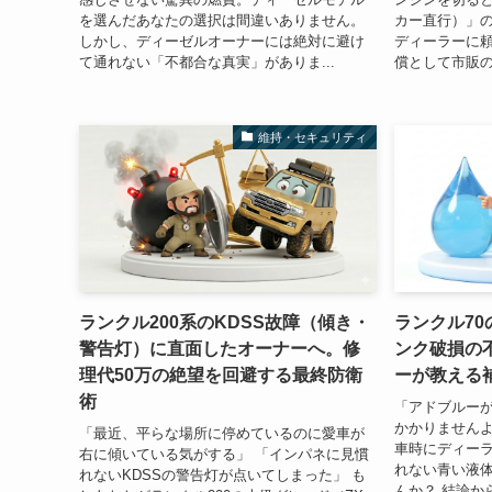
を選んだあなたの選択は間違いありません。
カー直行）」の
しかし、ディーゼルオーナーには絶対に避け
ディーラーに
て通れない「不都合な真実」がありま...
償として市販の
維持・セキュリティ
ランクル200系のKDSS故障（傾き・
ランクル7
警告灯）に直面したオーナーへ。修
ンク破損の
理代50万の絶望を回避する最終防衛
ーが教える
術
「アドブルー
かかりませんよ」
「最近、平らな場所に停めているのに愛車が
車時にディー
右に傾いている気がする」 「インパネに見慣
れない青い液
れないKDSSの警告灯が点いてしまった」 も
んか？ 結論か