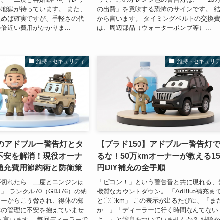
地獄が待っています。 また、
の出費」を意味する恐怖のサインです。 
頼めば確実ですが、手軽さの代
から言います。 タイミングベルトの交換
倍近い費用がかかりま...
は、周辺部品（ウォーターポンプ等）...
維持・セキュリティ
維持・セキュリ
0のアドブルー警告灯とタ
【プラド150】アドブルー警告灯
不安を解消！現役オーナ
るな！50万kmオーナーが教える15
補充費用節約術と防衛策
円DIY補充の全手順
が切れたら、二度とエンジンは
「ピコン！」という警告音と共に現れる、
 ランクル70（GDJ76）の納
機質なカウントダウン。 「AdBlue補充ま
ラーからこう脅され、得体の知
と〇〇km」 この表示が出るたびに、「ま
体の管理に不安を抱えていませ
か…」「ディーラーに行く時間なんてない
ら言います。 毎回ディーラーで
よ…」と溜息をついていませんか？ 結論