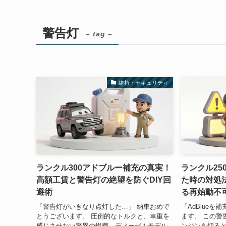
警告灯
– tag –
維持・セキュリティ
ランクル300アドブルー補充の真実！
ランクル25
高額工賃と警告灯の絶望を防ぐDIY回
た時の対処
避術
る再始動不
「警告灯がいきなり点灯した…」 納車おめで
「AdBlueを
とうございます。 圧倒的なトルクと、車重を
ます。 この警
感じさせない驚異の燃費。ディーゼルモデル
ンジンを切る