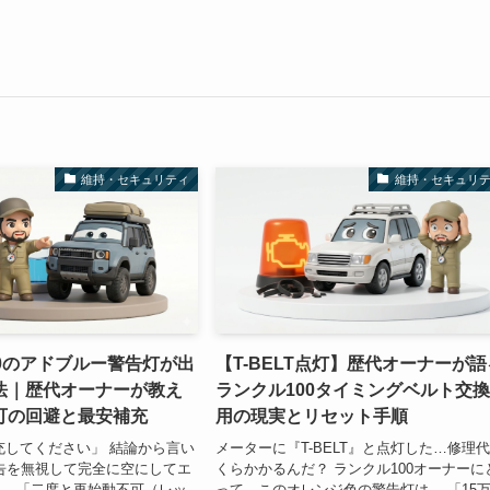
維持・セキュリティ
維持・セキュリ
0のアドブルー警告灯が出
【T-BELT点灯】歴代オーナーが語
法｜歴代オーナーが教え
ランクル100タイミングベルト交
可の回避と最安補充
用の現実とリセット手順
補充してください」 結論から言い
メーターに『T-BELT』と点灯した…修理
告を無視して完全に空にしてエ
くらかかるんだ？ ランクル100オーナーに
と、「二度と再始動不可（レッ
って、このオレンジ色の警告灯は、 「15