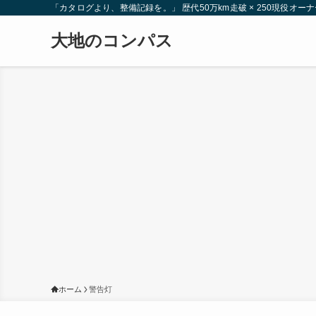
「カタログより、整備記録を。」 歴代50万km走破 × 250現役
大地のコンパス
ホーム
警告灯