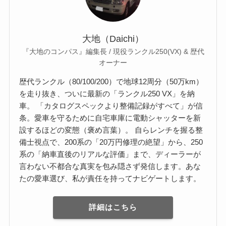
大地（Daichi）
『大地のコンパス』編集長 / 現役ランクル250(VX) & 歴代
オーナー
歴代ランクル（80/100/200）で地球12周分（50万km）
を走り抜き、ついに最新の「ランクル250 VX」を納
車。 「カタログスペックより整備記録がすべて」が信
条。愛車を守るために自宅車庫に電動シャッターを新
設するほどの変態（褒め言葉）。 自らレンチを握る整
備士視点で、200系の「20万円修理の絶望」から、250
系の「納車直後のリアルな評価」まで、ディーラーが
言わない不都合な真実を包み隠さず発信します。あな
たの愛車選び、私が責任を持ってナビゲートします。
詳細はこちら