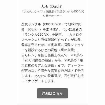
大地（Daichi）
『大地のコンパス』編集長 / 現役ランクル250(VX)
& 歴代オーナー
歴代ランクル（80/100/200）で地球12周
分（50万km）を走り抜き、ついに最新の
「ランクル250 VX」を納車。 「カタログ
スペックより整備記録がすべて」が信条。
愛車を守るために自宅車庫に電動シャッタ
ーを新設するほどの変態（褒め言葉）。
自らレンチを握る整備士視点で、200系の
「20万円修理の絶望」から、250系の「納
車直後のリアルな評価」まで、ディーラー
が言わない不都合な真実を包み隠さず発信
します。あなたの愛車選び、私が責任を持
ってナビゲートします。
詳細はこちら