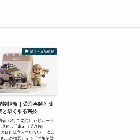
購入・最新情報
0納期情報｜受注再開と抽
実と早く乗る裏技
結論（3行で要約） 正規ルート
6年現在も「未定（受注停止
の目処は立っていない。 次回
倍以上の抽選」かつ「法規制対