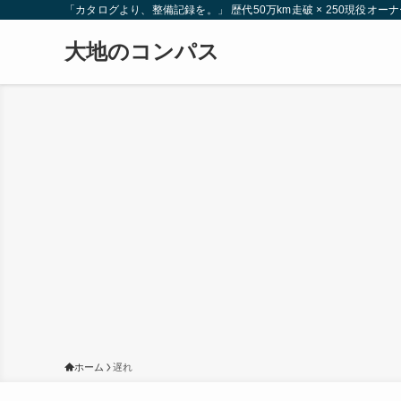
「カタログより、整備記録を。」 歴代50万km走破 × 250現役
大地のコンパス
ホーム
遅れ