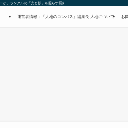
オーナーが、ランクルの「光と影」を照らす羅針盤。
運営者情報：『大地のコンパス』編集長 大地について
お