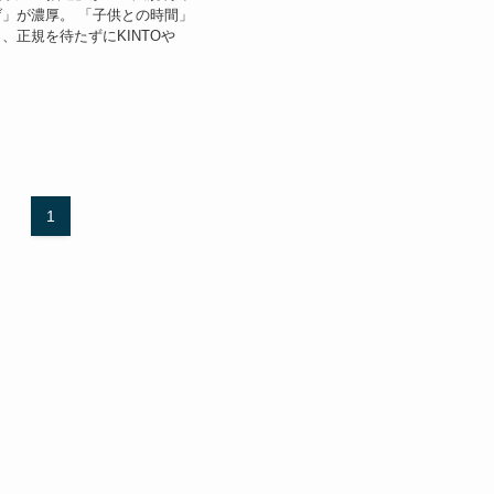
」が濃厚。 「子供との時間」
、正規を待たずにKINTOや
1