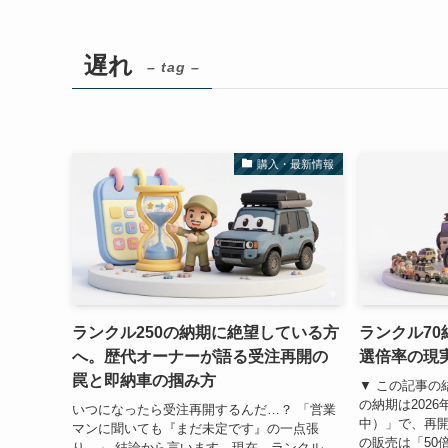
遅れ
– tag –
購入・最新情報
ランクル250の納期に絶望している方
ランクル7
へ。歴代オーナーが語る受注再開の
選倍率の現
罠と即納車の掴み方
▼ この記事の
の納期は202
いつになったら受注再開するんだ…？ 「営業
中）」で、再開
マンに聞いても『まだ未定です』の一点張
の販売は「50
り…」 結論から言います。現在、ランクル