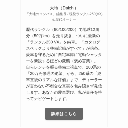
大地（Daichi）
『大地のコンパス』編集長 / 現役ランクル250(VX)
& 歴代オーナー
歴代ランクル（80/100/200）で地球12周
分（50万km）を走り抜き、ついに最新の
「ランクル250 VX」を納車。 「カタログ
スペックより整備記録がすべて」が信条。
愛車を守るために自宅車庫に電動シャッタ
ーを新設するほどの変態（褒め言葉）。
自らレンチを握る整備士視点で、200系の
「20万円修理の絶望」から、250系の「納
車直後のリアルな評価」まで、ディーラー
が言わない不都合な真実を包み隠さず発信
します。あなたの愛車選び、私が責任を持
ってナビゲートします。
詳細はこちら