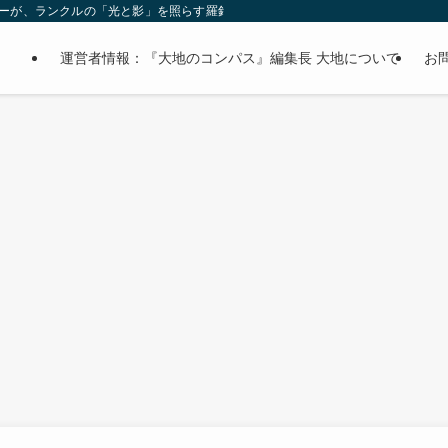
オーナーが、ランクルの「光と影」を照らす羅針盤。
運営者情報：『大地のコンパス』編集長 大地について
お