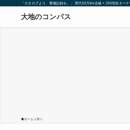
「カタログより、整備記録を。」 歴代50万km走破 × 250現役
大地のコンパス
ホーム
飾り