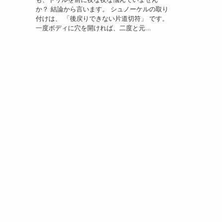
か？ 結論から言います。 シュノーケルの取り
付けは、 「後戻りできない片道切符」 です。
一度ボディに穴を開ければ、二度と元...