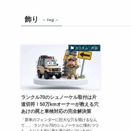
飾り
– tag –
カスタム・外装
ランクル70のシュノーケル取付は片
道切符！50万kmオーナーが教える穴
あけの罠と車検対応の完全解決策
「新車のフェンダーに巨大な穴を開けるなん
て…」 ランクル70のシュノーケルに憧れつつ
も、ドリルを前に夜な夜な悩んでいません