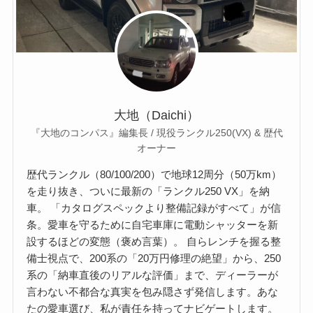
大地（Daichi）
『大地のコンパス』編集長 / 現役ランクル250(VX) & 歴代
オーナー
歴代ランクル（80/100/200）で地球12周分（50万km）
を走り抜き、ついに最新の「ランクル250 VX」を納
車。 「カタログスペックより整備記録がすべて」が信
条。愛車を守るために自宅車庫に電動シャッターを新
設するほどの変態（褒め言葉）。 自らレンチを握る整
備士視点で、200系の「20万円修理の絶望」から、250
系の「納車直後のリアルな評価」まで、ディーラーが
言わない不都合な真実を包み隠さず発信します。あな
たの愛車選び、私が責任を持ってナビゲートします。