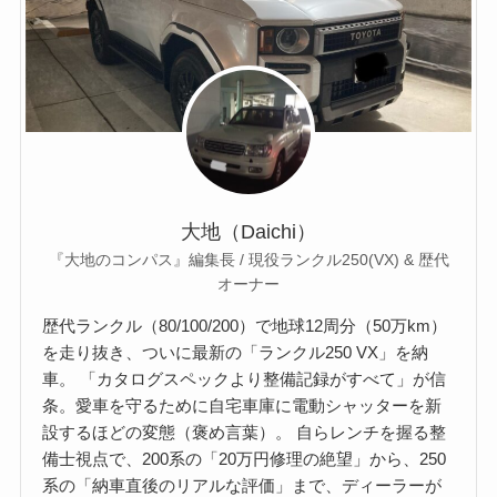
大地（Daichi）
『大地のコンパス』編集長 / 現役ランクル250(VX) & 歴代
オーナー
歴代ランクル（80/100/200）で地球12周分（50万km）
を走り抜き、ついに最新の「ランクル250 VX」を納
車。 「カタログスペックより整備記録がすべて」が信
条。愛車を守るために自宅車庫に電動シャッターを新
設するほどの変態（褒め言葉）。 自らレンチを握る整
備士視点で、200系の「20万円修理の絶望」から、250
系の「納車直後のリアルな評価」まで、ディーラーが