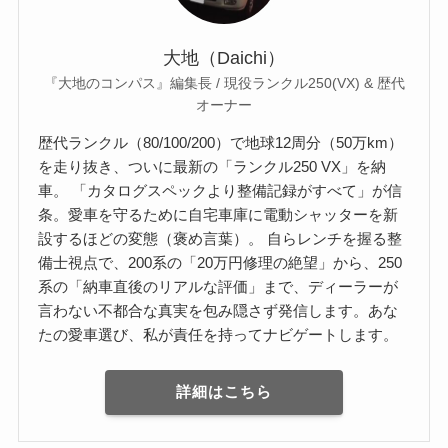
大地（Daichi）
『大地のコンパス』編集長 / 現役ランクル250(VX) & 歴代
オーナー
歴代ランクル（80/100/200）で地球12周分（50万km）
を走り抜き、ついに最新の「ランクル250 VX」を納
車。 「カタログスペックより整備記録がすべて」が信
条。愛車を守るために自宅車庫に電動シャッターを新
設するほどの変態（褒め言葉）。 自らレンチを握る整
備士視点で、200系の「20万円修理の絶望」から、250
系の「納車直後のリアルな評価」まで、ディーラーが
言わない不都合な真実を包み隠さず発信します。あな
たの愛車選び、私が責任を持ってナビゲートします。
詳細はこちら