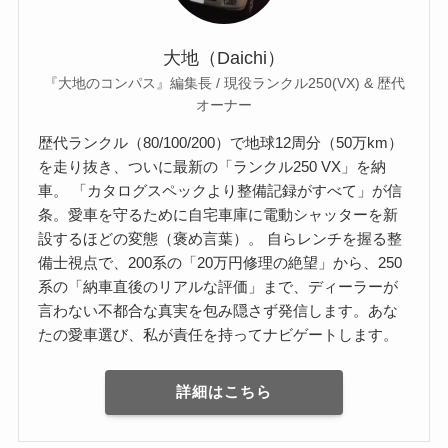
大地（Daichi）
『大地のコンパス』編集長 / 現役ランクル250(VX) & 歴代
オーナー
歴代ランクル（80/100/200）で地球12周分（50万km）
を走り抜き、ついに最新の「ランクル250 VX」を納
車。 「カタログスペックより整備記録がすべて」が信
条。愛車を守るために自宅車庫に電動シャッターを新
設するほどの変態（褒め言葉）。 自らレンチを握る整
備士視点で、200系の「20万円修理の絶望」から、250
系の「納車直後のリアルな評価」まで、ディーラーが
言わない不都合な真実を包み隠さず発信します。あな
たの愛車選び、私が責任を持ってナビゲートします。
詳細はこちら