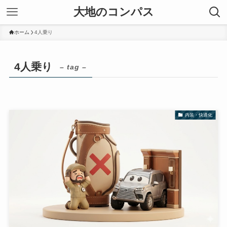
大地のコンパス
ホーム
4人乗り
4人乗り
– tag –
内装・快適化