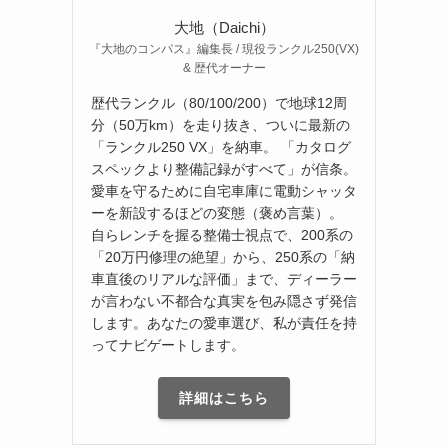
大地（Daichi）
『大地のコンパス』編集長 / 現役ランクル250(VX)
& 歴代オーナー
歴代ランクル（80/100/200）で地球12周
分（50万km）を走り抜き、ついに最新の
「ランクル250 VX」を納車。 「カタログ
スペックより整備記録がすべて」が信条。
愛車を守るために自宅車庫に電動シャッタ
ーを新設するほどの変態（褒め言葉）。
自らレンチを握る整備士視点で、200系の
「20万円修理の絶望」から、250系の「納
車直後のリアルな評価」まで、ディーラー
が言わない不都合な真実を包み隠さず発信
します。あなたの愛車選び、私が責任を持
ってナビゲートします。
詳細はこちら