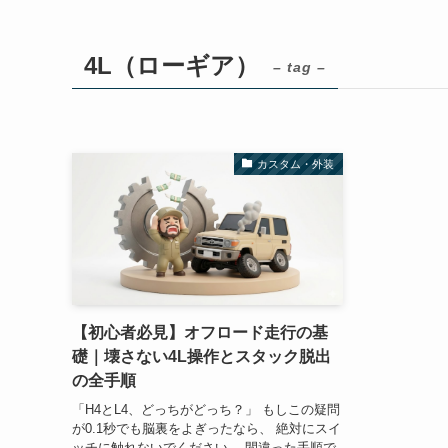
4L（ローギア）
– tag –
カスタム・外装
【初心者必見】オフロード走行の基
礎｜壊さない4L操作とスタック脱出
の全手順
「H4とL4、どっちがどっち？」 もしこの疑問
が0.1秒でも脳裏をよぎったなら、 絶対にスイ
ッチに触れないでください。 間違った手順で