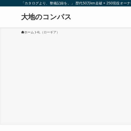
「カタログより、整備記録を。」 歴代50万km走破 × 250現役
大地のコンパス
ホーム
4L（ローギア）