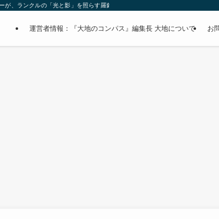
オーナーが、ランクルの「光と影」を照らす羅針盤。
運営者情報：『大地のコンパス』編集長 大地について
お