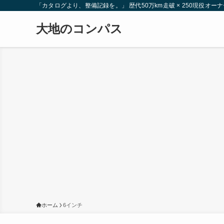
「カタログより、整備記録を。」 歴代50万km走破 × 250現役
大地のコンパス
ホーム
6インチ