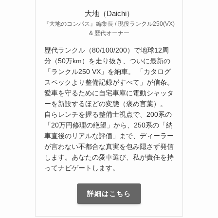
大地（Daichi）
『大地のコンパス』編集長 / 現役ランクル250(VX)
& 歴代オーナー
歴代ランクル（80/100/200）で地球12周
分（50万km）を走り抜き、ついに最新の
「ランクル250 VX」を納車。 「カタログ
スペックより整備記録がすべて」が信条。
愛車を守るために自宅車庫に電動シャッタ
ーを新設するほどの変態（褒め言葉）。
自らレンチを握る整備士視点で、200系の
「20万円修理の絶望」から、250系の「納
車直後のリアルな評価」まで、ディーラー
が言わない不都合な真実を包み隠さず発信
します。あなたの愛車選び、私が責任を持
ってナビゲートします。
詳細はこちら