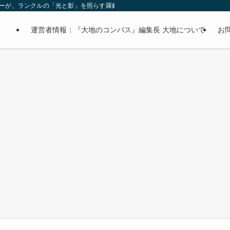
オーナーが、ランクルの「光と影」を照らす羅針盤。
運営者情報：『大地のコンパス』編集長 大地について
お