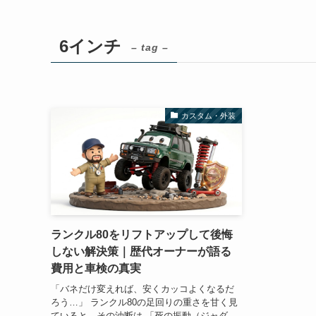
6インチ
– tag –
カスタム・外装
ランクル80をリフトアップして後悔
しない解決策｜歴代オーナーが語る
費用と車検の真実
「バネだけ変えれば、安くカッコよくなるだ
ろう…」 ランクル80の足回りの重さを甘く見
ていると、その油断は 「死の振動（ジャダ