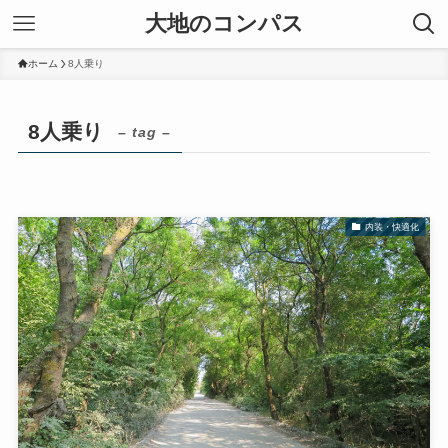
大地のコンパス
ホーム
8人乗り
8人乗り
– tag –
内装・快適化