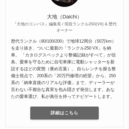
大地（Daichi）
『大地のコンパス』編集長 / 現役ランクル250(VX) & 歴代
オーナー
歴代ランクル（80/100/200）で地球12周分（50万km）
を走り抜き、ついに最新の「ランクル250 VX」を納
車。 「カタログスペックより整備記録がすべて」が信
条。愛車を守るために自宅車庫に電動シャッターを新
設するほどの変態（褒め言葉）。 自らレンチを握る整
備士視点で、200系の「20万円修理の絶望」から、250
系の「納車直後のリアルな評価」まで、ディーラーが
言わない不都合な真実を包み隠さず発信します。あな
たの愛車選び、私が責任を持ってナビゲートします。
詳細はこちら