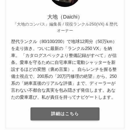
大地（Daichi）
『大地のコンパス』編集長 / 現役ランクル250(VX) & 歴代
オーナー
歴代ランクル（80/100/200）で地球12周分（50万km）
を走り抜き、ついに最新の「ランクル250 VX」を納
車。 「カタログスペックより整備記録がすべて」が信
条。愛車を守るために自宅車庫に電動シャッターを新
設するほどの変態（褒め言葉）。 自らレンチを握る整
備士視点で、200系の「20万円修理の絶望」から、250
系の「納車直後のリアルな評価」まで、ディーラーが
言わない不都合な真実を包み隠さず発信します。あな
たの愛車選び、私が責任を持ってナビゲートします。
詳細はこちら