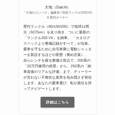
大地（Daichi）
『大地のコンパス』編集長 / 現役ランクル250(VX)
& 歴代オーナー
歴代ランクル（80/100/200）で地球12周
分（50万km）を走り抜き、ついに最新の
「ランクル250 VX」を納車。 「カタログ
スペックより整備記録がすべて」が信条。
愛車を守るために自宅車庫に電動シャッタ
ーを新設するほどの変態（褒め言葉）。
自らレンチを握る整備士視点で、200系の
「20万円修理の絶望」から、250系の「納
車直後のリアルな評価」まで、ディーラー
が言わない不都合な真実を包み隠さず発信
します。あなたの愛車選び、私が責任を持
ってナビゲートします。
詳細はこちら