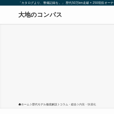
「カタログより、整備記録を。」 歴代50万km走破 × 250現役
大地のコンパス
ホーム
歴代モデル徹底解説
コラム・総合
内装・快適化