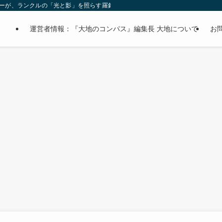
オーナーが、ランクルの「光と影」を照らす羅針盤。
運営者情報：『大地のコンパス』編集長 大地について
お