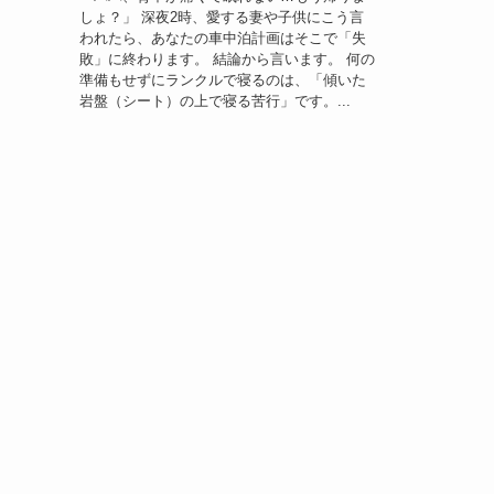
しょ？」 深夜2時、愛する妻や子供にこう言
われたら、あなたの車中泊計画はそこで「失
敗」に終わります。 結論から言います。 何の
準備もせずにランクルで寝るのは、「傾いた
岩盤（シート）の上で寝る苦行」です。...