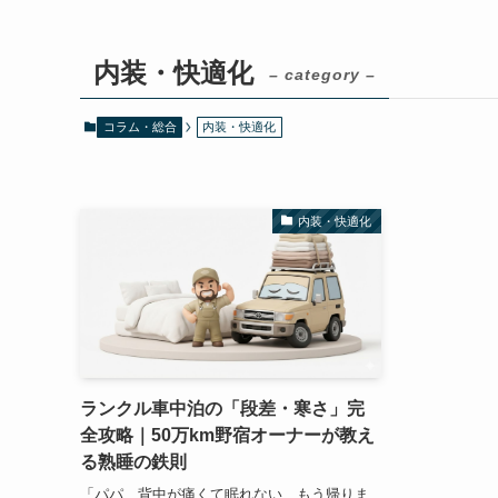
内装・快適化
– category –
コラム・総合
内装・快適化
内装・快適化
ランクル車中泊の「段差・寒さ」完
全攻略｜50万km野宿オーナーが教え
る熟睡の鉄則
「パパ、背中が痛くて眠れない…もう帰りま