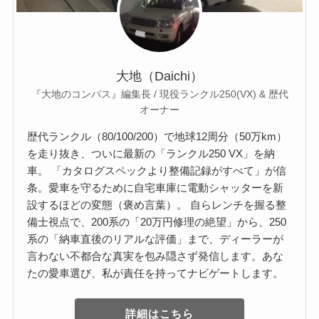
大地（Daichi）
『大地のコンパス』編集長 / 現役ランクル250(VX) & 歴代
オーナー
歴代ランクル（80/100/200）で地球12周分（50万km）
を走り抜き、ついに最新の「ランクル250 VX」を納
車。 「カタログスペックより整備記録がすべて」が信
条。愛車を守るために自宅車庫に電動シャッターを新
設するほどの変態（褒め言葉）。 自らレンチを握る整
備士視点で、200系の「20万円修理の絶望」から、250
系の「納車直後のリアルな評価」まで、ディーラーが
言わない不都合な真実を包み隠さず発信します。あな
たの愛車選び、私が責任を持ってナビゲートします。
詳細はこちら