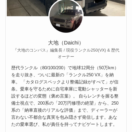
大地（Daichi）
『大地のコンパス』編集長 / 現役ランクル250(VX) & 歴代
オーナー
歴代ランクル（80/100/200）で地球12周分（50万km）
を走り抜き、ついに最新の「ランクル250 VX」を納
車。 「カタログスペックより整備記録がすべて」が信
条。愛車を守るために自宅車庫に電動シャッターを新
設するほどの変態（褒め言葉）。 自らレンチを握る整
備士視点で、200系の「20万円修理の絶望」から、250
系の「納車直後のリアルな評価」まで、ディーラーが
言わない不都合な真実を包み隠さず発信します。あな
たの愛車選び、私が責任を持ってナビゲートします。