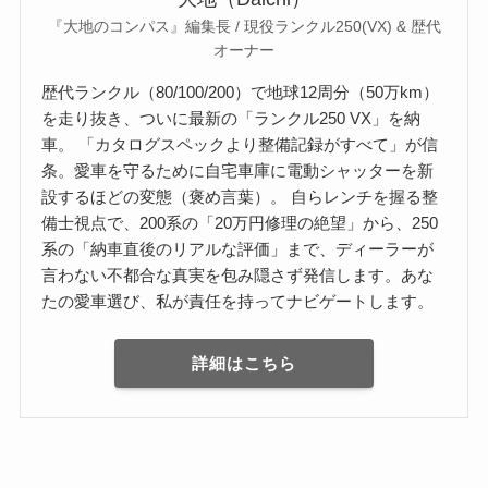
『大地のコンパス』編集長 / 現役ランクル250(VX) & 歴代
オーナー
歴代ランクル（80/100/200）で地球12周分（50万km）
を走り抜き、ついに最新の「ランクル250 VX」を納
車。 「カタログスペックより整備記録がすべて」が信
条。愛車を守るために自宅車庫に電動シャッターを新
設するほどの変態（褒め言葉）。 自らレンチを握る整
備士視点で、200系の「20万円修理の絶望」から、250
系の「納車直後のリアルな評価」まで、ディーラーが
言わない不都合な真実を包み隠さず発信します。あな
たの愛車選び、私が責任を持ってナビゲートします。
詳細はこちら