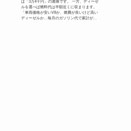
は「3万4千円」の激痛です。 一方、ディーゼ
ルを選べば燃料代は半額近くに収まります。
「車両価格が安いV8か、燃費が良いけど高い
ディーゼルか…毎月のガソリン代で家計が...