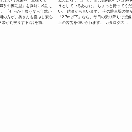
年式という見栄を一旦捨てて
丈夫だろう…」 と、購入契約のハンコを
00系の後期型」を真剣に検討し
うとしているあなた。 ちょっと待ってく
。 「せっかく買うなら年式が
い。 結論から言います。 今の駐車場の幅
前期の方が、奥さんも喜ぶし安心
「2.7m以下」なら、毎日の乗り降りで想
帯が丸被りする2台を前...
上の苦労を強いられます。 カタログの...