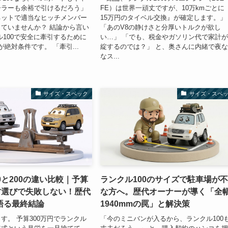
ーラーも余裕で引けるだろう」
FE）は世界一頑丈ですが、10万kmごとに
ネットで適当なヒッチメンバー
15万円のタイベル交換』が確定します。」
ていませんか？ 結論から言い
「あのV8の静けさと分厚いトルクが欲し
ル100で安全に牽引するために
い…」 「でも、税金やガソリン代で家計
絶対条件です。 「牽引...
綻するのでは？」 と、奥さんに内緒で夜
なス...
サイズ・スペック
サイズ・スペ
0と200の違い比較｜予算
ランクル100のサイズで駐車場が
古選びで失敗しない！歴代
な方へ。歴代オーナーが導く「全
語る最終結論
1940mmの罠」と解決策
す。 予算300万円でランクル
「今のミニバンが入るから、ランクル100