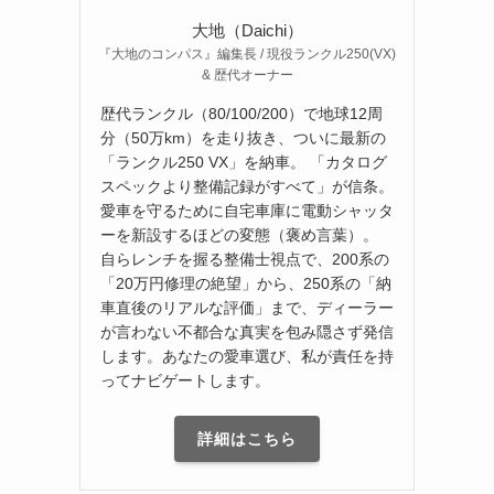
大地（Daichi）
『大地のコンパス』編集長 / 現役ランクル250(VX)
& 歴代オーナー
歴代ランクル（80/100/200）で地球12周
分（50万km）を走り抜き、ついに最新の
「ランクル250 VX」を納車。 「カタログ
スペックより整備記録がすべて」が信条。
愛車を守るために自宅車庫に電動シャッタ
ーを新設するほどの変態（褒め言葉）。
自らレンチを握る整備士視点で、200系の
「20万円修理の絶望」から、250系の「納
車直後のリアルな評価」まで、ディーラー
が言わない不都合な真実を包み隠さず発信
します。あなたの愛車選び、私が責任を持
ってナビゲートします。
詳細はこちら