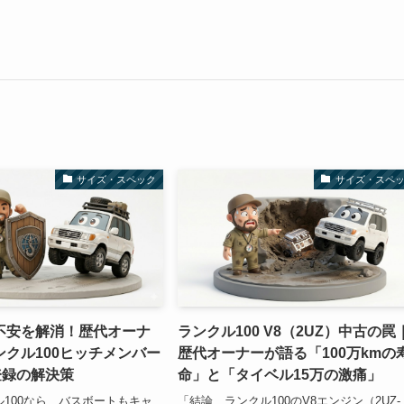
サイズ・スペック
サイズ・スペ
不安を解消！歴代オーナ
ランクル100 V8（2UZ）中古の罠
クル100ヒッチメンバー
歴代オーナーが語る「100万kmの
登録の解決策
命」と「タイベル15万の激痛」
ル100なら、バスボートもキャ
「結論、ランクル100のV8エンジン（2UZ-