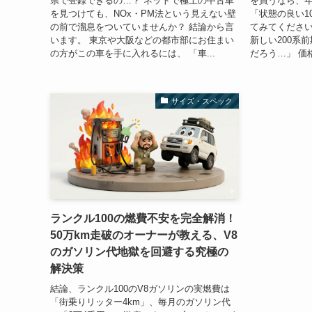
県で登録できるの…？ ネットで極上の中古車
を買うなら、
を見つけても、NOx・PM法という見えない壁
「状態の良い1
の前で溜息をついていませんか？ 結論から言
てみてください
います。 東京や大阪などの都市部にお住まい
新しい200系
の方がこの車を手に入れるには、 「車...
だろう…」 価格
サイズ・スペック
ランクル100の燃費不安を完全解消！
50万km走破のオーナーが教える、V8
のガソリン代地獄を回避する究極の
解決策
結論、ランクル100のV8ガソリンの実燃費は
「街乗りリッター4km」、毎月のガソリン代