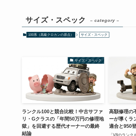
サイズ・スペック
– category –
100系（高級クロカンの原点）
サイズ・スペック
サイズ・スペック
ランクル100と競合比較！中古サファ
高額修理の
リ・Gクラスの「年間50万円の修理地
ーが導くラン
獄」を回避する歴代オーナーの最終
適合と950
結論
「V8のランク