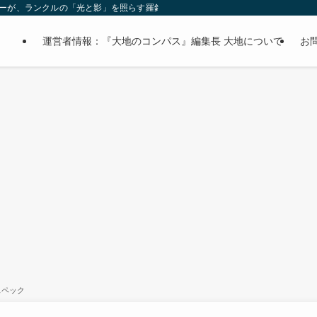
オーナーが、ランクルの「光と影」を照らす羅針盤。
運営者情報：『大地のコンパス』編集長 大地について
お
スペック