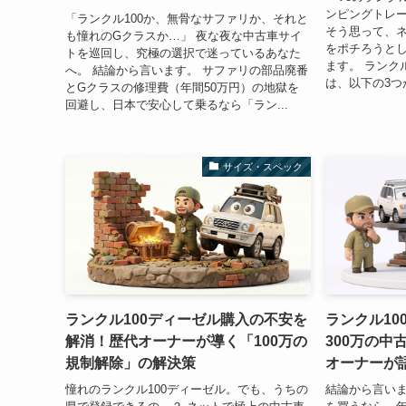
ンピングトレ
「ランクル100か、無骨なサファリか、それと
そう思って、
も憧れのGクラスか…」 夜な夜な中古車サイ
をポチろうとし
トを巡回し、究極の選択で迷っているあなた
ます。 ランク
へ。 結論から言います。 サファリの部品廃番
は、以下の3つが
とGクラスの修理費（年間50万円）の地獄を
回避し、日本で安心して乗るなら「ラン...
サイズ・スペック
ランクル100ディーゼル購入の不安を
ランクル10
解消！歴代オーナーが導く「100万の
300万の中
規制解除」の解決策
オーナーが
憧れのランクル100ディーゼル。でも、うちの
結論から言いま