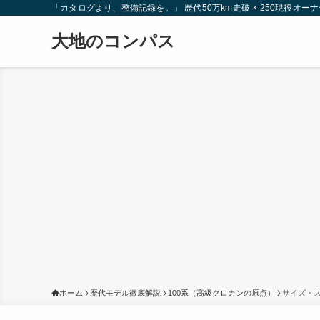
「カタログより、整備記録を。」 歴代50万km走破 × 250現役
大地のコンパス
ホーム
歴代モデル徹底解説
100系（高級クロカンの原点）
サイズ・