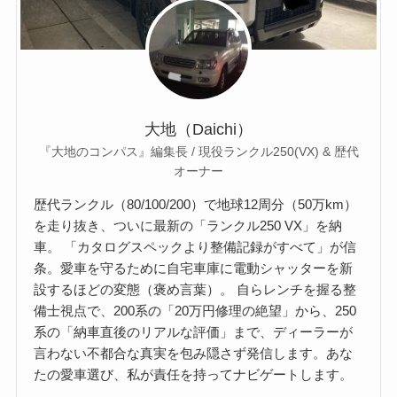
大地（Daichi）
『大地のコンパス』編集長 / 現役ランクル250(VX) & 歴代
オーナー
歴代ランクル（80/100/200）で地球12周分（50万km）
を走り抜き、ついに最新の「ランクル250 VX」を納
車。 「カタログスペックより整備記録がすべて」が信
条。愛車を守るために自宅車庫に電動シャッターを新
設するほどの変態（褒め言葉）。 自らレンチを握る整
備士視点で、200系の「20万円修理の絶望」から、250
系の「納車直後のリアルな評価」まで、ディーラーが
言わない不都合な真実を包み隠さず発信します。あな
たの愛車選び、私が責任を持ってナビゲートします。