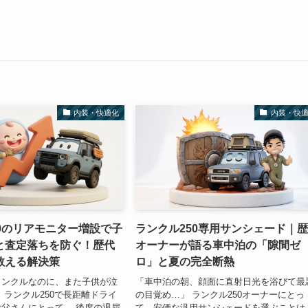
内装・快適化
内装・快
0のリアモニター増設で子
ランクル250専用サンシェード｜
と査定落ちを防ぐ！歴代
オーナーが語る車中泊の「隙間ゼ
教える解決策
ロ」と夏の完全断熱
ランクルなのに、また子供が泣
「車中泊の朝、顔面に直射日光を浴びて最
 ランクル250で長距離ドライ
の目覚め…」 ランクル250オーナーにとっ
父さんにとって、 後席の退屈
て、安価な汎用サンシェードを選ぶことは