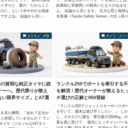
のぐずりと、妻の「だからミニ
結果的に安物買いの銭失いになりかねませ
たのに」という冷ややかな視線
ん。 結論から言います。 広大な窓と複雑
ですよね。 結論から言い...
全装備（Toyota Safety Sense）の出っ張り.
カスタム・外装
サイズ・スペ
0の貧弱な純正タイヤに絶
ランクル250でボートを牽引する
ナーへ。歴代乗りが教え
を解消！歴代オーナーが教えるヒ
ない限界サイズ」とAT選
チ選びの正解と950登録
「ランクル250でジェットスキーやバスボ
を引いて、週末は遊び尽くしたい…」 し
車を見た瞬間、『あれ？足元が
し、カタログに躍る「牽引能力3500kg」
と絶望していませんか？ ラン
葉を真に受けて、 適当にヒッチメンバー
正タイヤ（ツルツルなH/Tタイ
けると痛い目を見ます。 結論から言いま