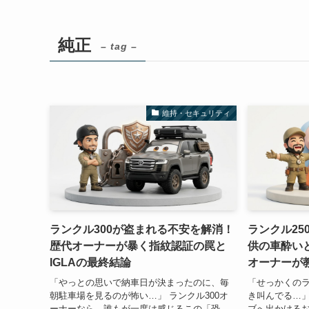
純正
– tag –
維持・セキュリティ
ランクル300が盗まれる不安を解消！
ランクル25
歴代オーナーが暴く指紋認証の罠と
供の車酔い
IGLAの最終結論
オーナーが
「やっとの思いで納車日が決まったのに、毎
「せっかくの
朝駐車場を見るのが怖い…」 ランクル300オ
き叫んでる…」
ーナーなら、誰もが一度は感じるこの「恐
ブへ出かけるお