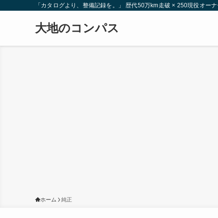
「カタログより、整備記録を。」 歴代50万km走破 × 250現役
大地のコンパス
ホーム
純正