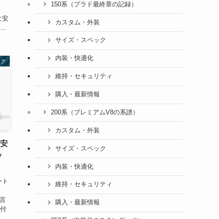
150系（プラド最終章の記録）
な安
カスタム・外装
..
サイズ・スペック
内装・快適化
ック
維持・セキュリティ
購入・最新情報
200系（プレミアムV8の系譜）
カスタム・外装
不安
サイズ・スペック
ッ
内装・快適化
ート
維持・セキュリティ
か
の言
購入・最新情報
を付
す。