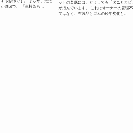
する恐怖です。 まさか、ただ
ットの奥底には、どうしても「ダニとカビ
が原因で、 「車検落ち...
が潜んでいます。 これはオーナーの管理
ではなく、布製品とゴムの経年劣化と...