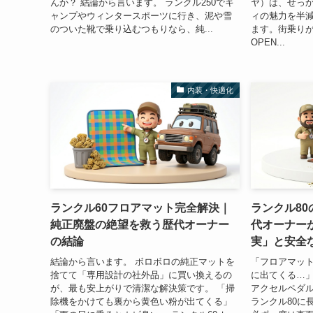
んか？ 結論から言います。 ランクル250でキ
ヤ）は、せっ
ャンプやウィンタースポーツに行き、泥や雪
ィの魅力を半減
のついた靴で乗り込むつもりなら、純...
ます。街乗りが
OPEN...
内装・快適化
ランクル60フロアマット完全解決｜
ランクル8
純正廃盤の絶望を救う歴代オーナー
代オーナー
の結論
実」と安全
結論から言います。 ボロボロの純正マットを
「フロアマッ
捨てて「専用設計の社外品」に買い換えるの
に出てくる…」
が、最も安上がりで清潔な解決策です。 「掃
アクセルペダ
除機をかけても裏から黄色い粉が出てくる」
ランクル80に