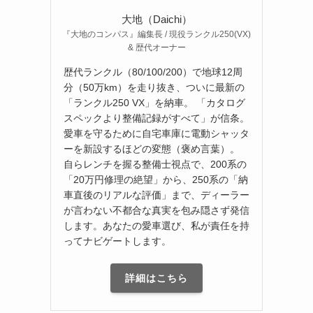
大地（Daichi）
『大地のコンパス』編集長 / 現役ランクル250(VX)
& 歴代オーナー
歴代ランクル（80/100/200）で地球12周
分（50万km）を走り抜き、ついに最新の
「ランクル250 VX」を納車。 「カタログ
スペックより整備記録がすべて」が信条。
愛車を守るために自宅車庫に電動シャッタ
ーを新設するほどの変態（褒め言葉）。
自らレンチを握る整備士視点で、200系の
「20万円修理の絶望」から、250系の「納
車直後のリアルな評価」まで、ディーラー
が言わない不都合な真実を包み隠さず発信
します。あなたの愛車選び、私が責任を持
ってナビゲートします。
詳細はこちら