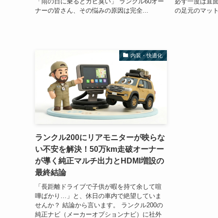
「雨の日に乗るとカビ臭い」 ランクル60オー
必ず一度は直面
ナーの皆さん、その悩みの原因は完全...
の足元のマット
内装・快適化
ランクル200にリアモニターが映らな
い不安を解決！50万km走破オーナー
が導く純正マルチ出力とHDMI増設の
最終結論
「長距離ドライブで子供が暇を持て余して喧
嘩ばかり…」と、休日の車内で絶望していま
せんか？ 結論から言います。 ランクル200の
純正ナビ（メーカーオプションナビ）に社外