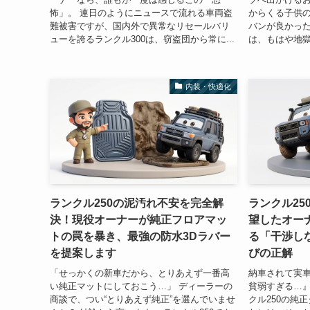
怖」。 連日のようにニュースで流れる車両盗
からくる子供
難被害ですが、国内外で異常なリセールバリ
バンが良かっ
ューを誇るランクル300は、窃盗団から常に...
は、もはや地獄
内装・快適化
ランクル250の泥汚れ不安を完全解
ランクル25
決！現役オーナーが純正フロアマッ
望したオー
トの罠を暴き、最強の防水3Dラバー
る「干渉し
を提案します
びの正解
「せっかくの新車だから、とりあえず一番高
納車されて実
い純正マットにしておこう…」 ディーラーの
貧弱すぎる…』
商談で、つい“とりあえず純正”を選んでいませ
クル250の純