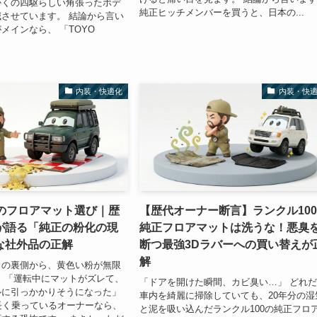
かくの四駆らしい角張ったボデ
純正ヒッチメンバーを買うと、日本の...
させています。 結論から言い
メインなら、 「TOYO
内装・快適化
内装・快
0のフロアマット選び｜歴
【歴代オーナー断言】ランクル10
が語る「純正の粉化の現
純正フロアマットは洗うな！悪臭
な社外品の正解
断つ最強3Dラバーへの買い替えが
解
トの裏側から、黄色い粉が無限
 「運転中にマットがズレて、
「ドアを開けた瞬間、カビ臭い…」 どれ
ルに引っかかりそうになった」
車内を綺麗に掃除していても、20年分の湿
長く乗っているオーナーなら、
と泥を吸い込んだランクル100の純正フロ