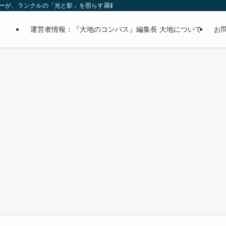
オーナーが、ランクルの「光と影」を照らす羅針盤。
運営者情報：『大地のコンパス』編集長 大地について
お