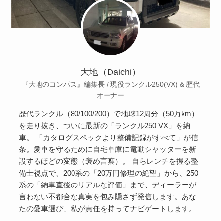
大地（Daichi）
『大地のコンパス』編集長 / 現役ランクル250(VX) & 歴代
オーナー
歴代ランクル（80/100/200）で地球12周分（50万km）
を走り抜き、ついに最新の「ランクル250 VX」を納
車。 「カタログスペックより整備記録がすべて」が信
条。愛車を守るために自宅車庫に電動シャッターを新
設するほどの変態（褒め言葉）。 自らレンチを握る整
備士視点で、200系の「20万円修理の絶望」から、250
系の「納車直後のリアルな評価」まで、ディーラーが
言わない不都合な真実を包み隠さず発信します。あな
たの愛車選び、私が責任を持ってナビゲートします。