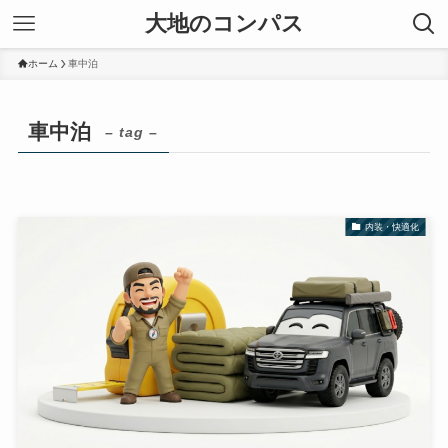
大地のコンパス
ホーム
車中泊
車中泊
– tag –
内装・快適化