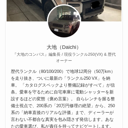
大地（Daichi）
『大地のコンパス』編集長 / 現役ランクル250(VX) & 歴代
オーナー
歴代ランクル（80/100/200）で地球12周分（50万km）
を走り抜き、ついに最新の「ランクル250 VX」を納
車。 「カタログスペックより整備記録がすべて」が信
条。愛車を守るために自宅車庫に電動シャッターを新
設するほどの変態（褒め言葉）。 自らレンチを握る整
備士視点で、200系の「20万円修理の絶望」から、250
系の「納車直後のリアルな評価」まで、ディーラーが
言わない不都合な真実を包み隠さず発信します。あな
たの愛車選び、私が責任を持ってナビゲートします。