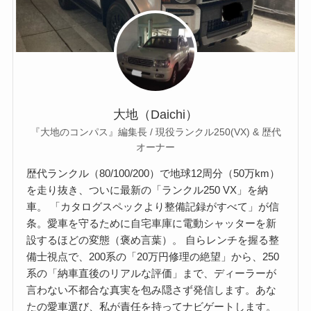
大地（Daichi）
『大地のコンパス』編集長 / 現役ランクル250(VX) & 歴代
オーナー
歴代ランクル（80/100/200）で地球12周分（50万km）
を走り抜き、ついに最新の「ランクル250 VX」を納
車。 「カタログスペックより整備記録がすべて」が信
条。愛車を守るために自宅車庫に電動シャッターを新
設するほどの変態（褒め言葉）。 自らレンチを握る整
備士視点で、200系の「20万円修理の絶望」から、250
系の「納車直後のリアルな評価」まで、ディーラーが
言わない不都合な真実を包み隠さず発信します。あな
たの愛車選び、私が責任を持ってナビゲートします。