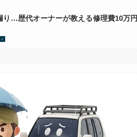
漏り…歴代オーナーが教える修理費10万
ティ