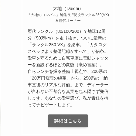
大地（Daichi）
『大地のコンパス』編集長 / 現役ランクル250(VX)
& 歴代オーナー
歴代ランクル（80/100/200）で地球12周
分（50万km）を走り抜き、ついに最新の
「ランクル250 VX」を納車。 「カタログ
スペックより整備記録がすべて」が信条。
愛車を守るために自宅車庫に電動シャッタ
ーを新設するほどの変態（褒め言葉）。
自らレンチを握る整備士視点で、200系の
「20万円修理の絶望」から、250系の「納
車直後のリアルな評価」まで、ディーラー
が言わない不都合な真実を包み隠さず発信
します。あなたの愛車選び、私が責任を持
ってナビゲートします。
詳細はこちら