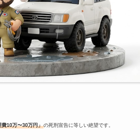
費10万〜30万円」
の死刑宣告に等しい絶望です。