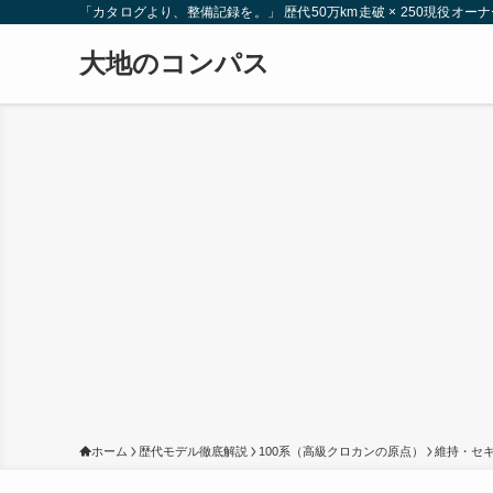
「カタログより、整備記録を。」 歴代50万km走破 × 250現役
大地のコンパス
ホーム
歴代モデル徹底解説
100系（高級クロカンの原点）
維持・セ