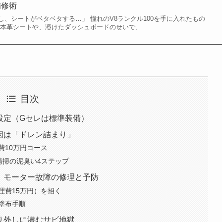
補修術
、シートがベタベタする…」 憧れのV8ランクル100を手に入れたもの
た本革シートや、溶けたダッシュボードのせいで、 …
目次
ド設定（Gセレは標準装備）
原因は「ドレン詰まり」
費10万円コース
清掃の泥臭い4ステップ
い！モーター故障の修理と予防
理費15万円）を招く
塗布手順
取り外しに潜むサビ地獄