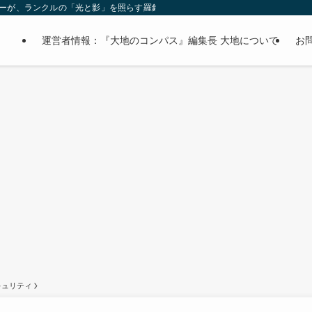
オーナーが、ランクルの「光と影」を照らす羅針盤。
運営者情報：『大地のコンパス』編集長 大地について
お
キュリティ