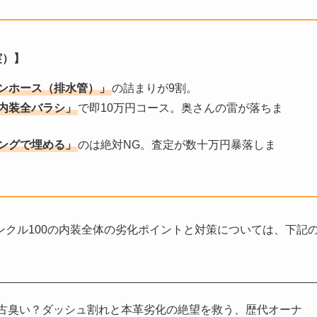
実）】
ンホース（排水管）」
の詰まりが9割。
内装全バラシ」
で即10万円コース。奥さんの雷が落ちま
ングで埋める」
のは絶対NG。査定が数十万円暴落しま
クル100の内装全体の劣化ポイントと対策については、下記
が古臭い？ダッシュ割れと本革劣化の絶望を救う、歴代オーナ