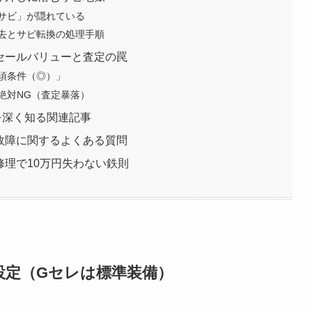
サビ」が隠れている
去とサビ転換の処理手順
リセールバリューと査定の罠
須条件（◎）」
絶対NG（査定暴落）
を深く知る関連記事
・故障に関するよくある質問
修理で10万円失わない鉄則
設定（Gセレは標準装備）