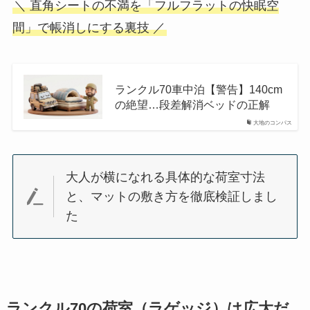
＼ 直角シートの不満を「フルフラットの快眠空
間」で帳消しにする裏技 ／
ランクル70車中泊【警告】140cm
の絶望…段差解消ベッドの正解
大地のコンパス
大人が横になれる具体的な荷室寸法
と、マットの敷き方を徹底検証しまし
た
ランクル70の荷室（ラゲッジ）は広大だ