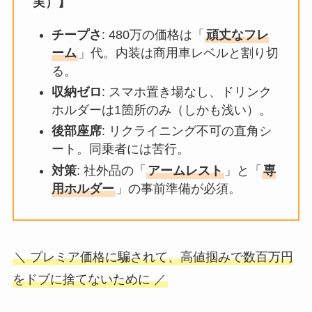
実）】
チープさ
: 480万の価格は「
頑丈なフレ
ーム
」代。内装は商用車レベルと割り切
る。
収納ゼロ
: スマホ置き場なし、ドリンク
ホルダーは1箇所のみ（しかも浅い）。
後部座席
: リクライニング不可の直角シ
ート。同乗者には苦行。
対策
: 社外品の「
アームレスト
」と「
専
用ホルダー
」の事前準備が必須。
＼ プレミア価格に騙されて、高値掴みで数百万円
をドブに捨てないために ／