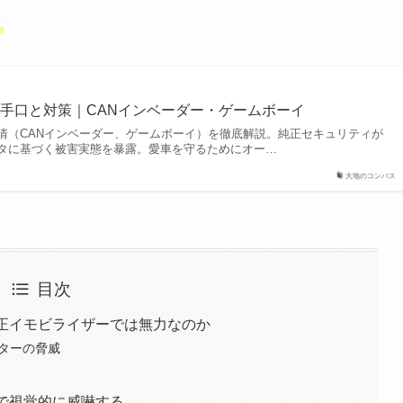
／
手口と対策｜CANインベーダー・ゲームボーイ
情（CANインベーダー、ゲームボーイ）を徹底解説。純正セキュリティが
タに基づく被害実態を暴露。愛車を守るためにオー…
大地のコンパス
目次
純正イモビライザーでは無力なのか
ーターの脅威
で視覚的に威嚇する