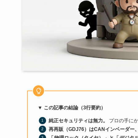
▼ この記事の結論（3行要約）
純正セキュリティは無力。
プロの手にか
再再販（GDJ76）はCANインベーダ
「
物理ロック（タイヤ）
」と「
デジタル