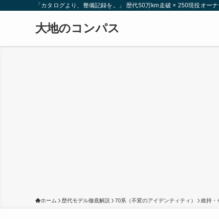
「カタログより、整備記録を。」 歴代50万km走破 × 250現役
大地のコンパス
ホーム
歴代モデル徹底解説
70系（不変のアイデンティティ）
維持・