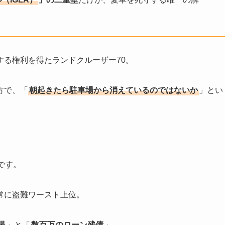
る権利を得たランドクルーザー70。
方で、「
朝起きたら駐車場から消えているのではないか
」とい
。
です。
常に盗難ワースト上位。
場
」と「
数百万のローン残債
」。