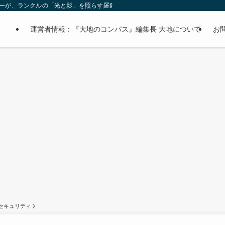
オーナーが、ランクルの「光と影」を照らす羅針盤。
運営者情報：『大地のコンパス』編集長 大地について
お
セキュリティ