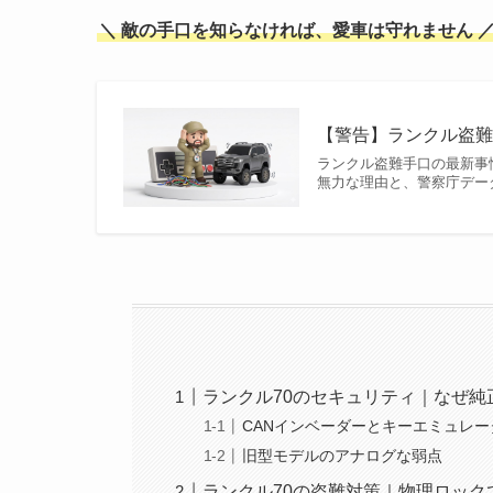
＼ 敵の手口を知らなければ、愛車は守れません 
【警告】ランクル盗難
ランクル盗難手口の最新事
無力な理由と、警察庁デー
ランクル70のセキュリティ｜なぜ
CANインベーダーとキーエミュレ
旧型モデルのアナログな弱点
ランクル70の盗難対策｜物理ロック