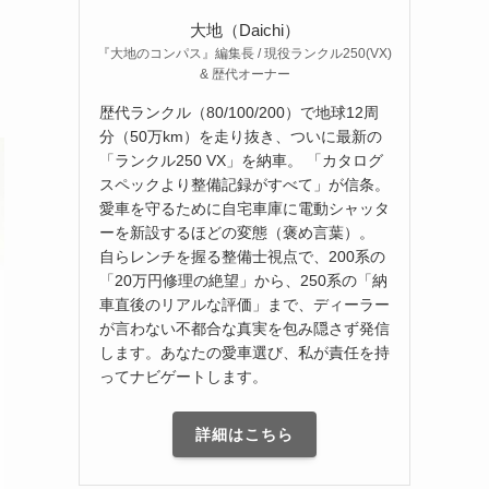
大地（Daichi）
『大地のコンパス』編集長 / 現役ランクル250(VX)
& 歴代オーナー
歴代ランクル（80/100/200）で地球12周
分（50万km）を走り抜き、ついに最新の
「ランクル250 VX」を納車。 「カタログ
スペックより整備記録がすべて」が信条。
愛車を守るために自宅車庫に電動シャッタ
ーを新設するほどの変態（褒め言葉）。
自らレンチを握る整備士視点で、200系の
「20万円修理の絶望」から、250系の「納
車直後のリアルな評価」まで、ディーラー
が言わない不都合な真実を包み隠さず発信
します。あなたの愛車選び、私が責任を持
ってナビゲートします。
詳細はこちら