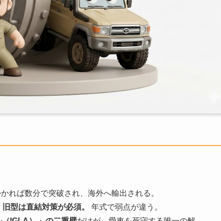
かれば数分で突破され、海外へ輸出される。
ー、旧型は直結対策が必須。
年式で弱点が違う。
（IGLA）
」の二重壁
だけが、愛車を死守する唯一の解