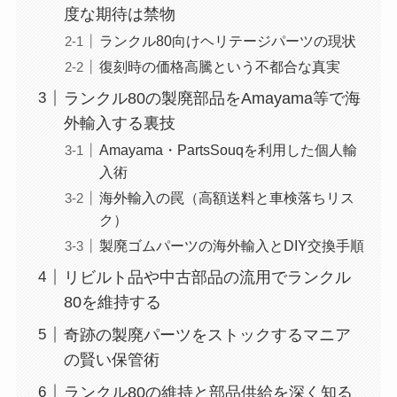
度な期待は禁物
ランクル80向けヘリテージパーツの現状
復刻時の価格高騰という不都合な真実
ランクル80の製廃部品をAmayama等で海
外輸入する裏技
Amayama・PartsSouqを利用した個人輸
入術
海外輸入の罠（高額送料と車検落ちリス
ク）
製廃ゴムパーツの海外輸入とDIY交換手順
リビルト品や中古部品の流用でランクル
80を維持する
奇跡の製廃パーツをストックするマニア
の賢い保管術
ランクル80の維持と部品供給を深く知る