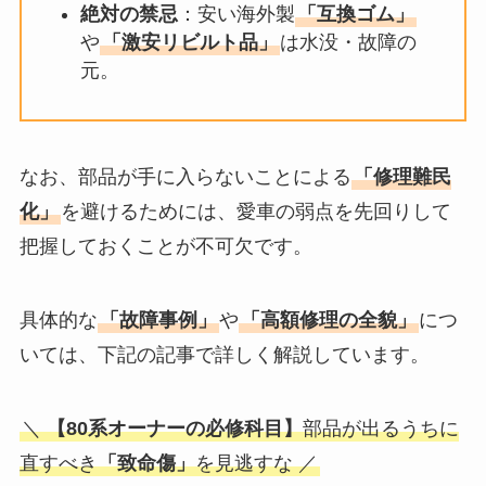
絶対の禁忌
：安い海外製
「互換ゴム」
や
「激安リビルト品」
は水没・故障の
元。
なお、部品が手に入らないことによる
「修理難民
化」
を避けるためには、愛車の弱点を先回りして
把握しておくことが不可欠です。
具体的な
「故障事例」
や
「高額修理の全貌」
につ
いては、下記の記事で詳しく解説しています。
＼
【80系オーナーの必修科目】
部品が出るうちに
直すべき
「致命傷」
を見逃すな ／