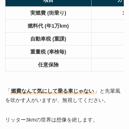
項目
ガソリ
実燃費 (街乗り)
3〜
燃料代 (年1万km)
約
自動車税 (重課)
1
重量税 (車検毎)
任意保険
「
燃費なんて気にして乗る車じゃない
」と先輩風
を吹かす人がいますが、無視してください。
リッター3kmの世界は想像を絶します。