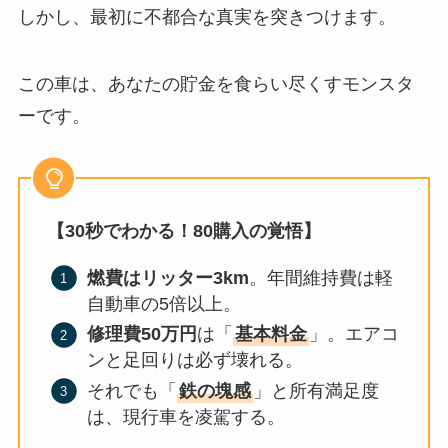
しかし、最初に不都合な真実を突きつけます。
この車は、あなたの貯金を食らい尽くすモンスタ
ーです。
【30秒でわかる！80購入の覚悟】
燃費はリッター3km
。年間維持費は軽
自動車の5倍以上。
修理費50万円
は「
基本料金
」。エアコ
ンと足回りは必ず壊れる。
それでも「
鉄の塊感
」と所有満足度
は、現行車を凌駕する。