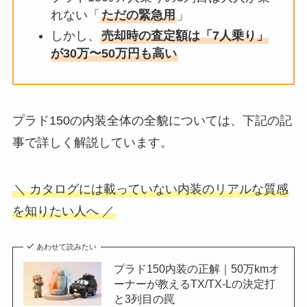
れない「
ただの緊急用
」
しかし、
売却時の査定額は「7人乗り」
が30万〜50万円も高い
プラド150の内装全体の全貌については、下記の記
事で詳しく解説しています。
＼ カタログには載っていない内装のリアルな質感
を知りたい人へ ／
あわせて読みたい
プラド150内装の正解｜50万kmオ
ーナーが教えるTX/TX-Lの決定打
と3列目の罠