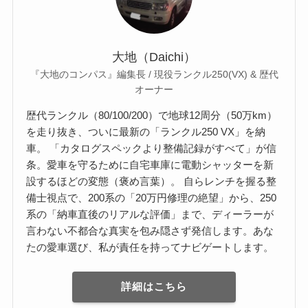
大地（Daichi）
『大地のコンパス』編集長 / 現役ランクル250(VX) & 歴代
オーナー
歴代ランクル（80/100/200）で地球12周分（50万km）
を走り抜き、ついに最新の「ランクル250 VX」を納
車。 「カタログスペックより整備記録がすべて」が信
条。愛車を守るために自宅車庫に電動シャッターを新
設するほどの変態（褒め言葉）。 自らレンチを握る整
備士視点で、200系の「20万円修理の絶望」から、250
系の「納車直後のリアルな評価」まで、ディーラーが
言わない不都合な真実を包み隠さず発信します。あな
たの愛車選び、私が責任を持ってナビゲートします。
詳細はこちら