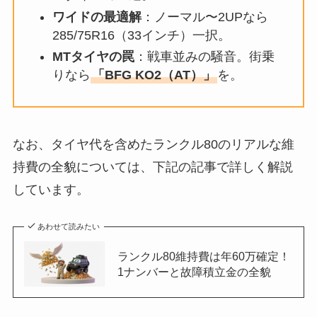
ワイドの最適解
：ノーマル〜2UPなら
285/75R16（33インチ）一択。
MTタイヤの罠
：戦車並みの騒音。街乗
りなら
「BFG KO2（AT）」
を。
なお、タイヤ代を含めたランクル80のリアルな維
持費の全貌については、下記の記事で詳しく解説
しています。
あわせて読みたい
ランクル80維持費は年60万確定！
1ナンバーと故障積立金の全貌