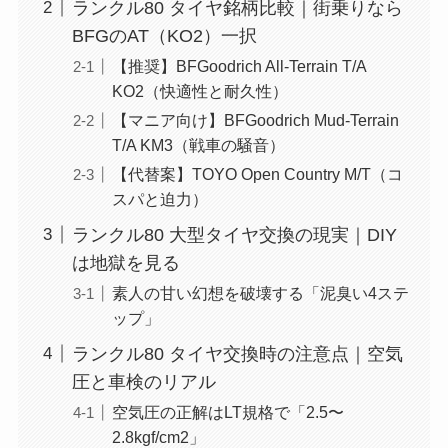
ランクル80 タイヤ銘柄比較｜街乗りなら
BFGのAT（KO2）一択
【推奨】BFGoodrich All-Terrain T/A
KO2（快適性と耐久性）
【マニア向け】BFGoodrich Mud-Terrain
T/A KM3（戦車の騒音）
【代替案】TOYO Open Country M/T（コ
スパと迫力）
ランクル80 大型タイヤ交換の現実｜DIY
は地獄を見る
素人の甘い幻想を破壊する「泥臭い4ステ
ップ」
ランクル80 タイヤ交換時の注意点｜空気
圧と車検のリアル
空気圧の正解はLT規格で「2.5〜
2.8kgf/cm2」