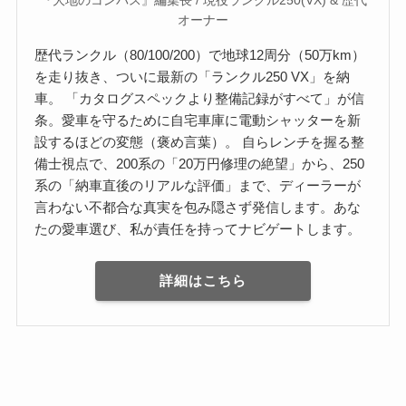
『大地のコンパス』編集長 / 現役ランクル250(VX) & 歴代
オーナー
歴代ランクル（80/100/200）で地球12周分（50万km）
を走り抜き、ついに最新の「ランクル250 VX」を納
車。 「カタログスペックより整備記録がすべて」が信
条。愛車を守るために自宅車庫に電動シャッターを新
設するほどの変態（褒め言葉）。 自らレンチを握る整
備士視点で、200系の「20万円修理の絶望」から、250
系の「納車直後のリアルな評価」まで、ディーラーが
言わない不都合な真実を包み隠さず発信します。あな
たの愛車選び、私が責任を持ってナビゲートします。
詳細はこちら