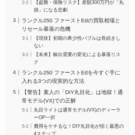
【盗難・保険リスク】差額300万円が「丸
損」になる悲劇
ランクル250 ファーストEdの買取相場と
リセール暴落の危機
【現状】初期の希少性バブルは長続きし
ない
【未来】輸出需要の変化による暴落リス
ク
ランクル250 ファーストEdを今すぐ手に
入れる3つの現実的な方法
【警告】素人の「DIY丸目化」は地獄！通
常モデル(VX)での正解
丸目ライトは通常モデル(VX)のディーラ
ーOP一択
費用をケチるな！DIY丸目化が招く最悪の
4ステップ