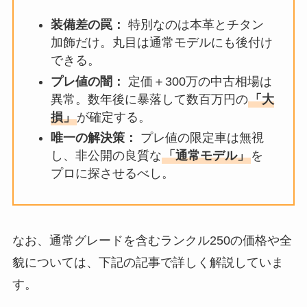
装備差の罠：
特別なのは本革とチタン
加飾だけ。丸目は通常モデルにも後付け
できる。
プレ値の闇：
定価＋300万の中古相場は
異常。数年後に暴落して数百万円の
「大
損」
が確定する。
唯一の解決策：
プレ値の限定車は無視
し、非公開の良質な
「通常モデル」
を
プロに探させるべし。
なお、通常グレードを含むランクル250の価格や全
貌については、下記の記事で詳しく解説していま
す。