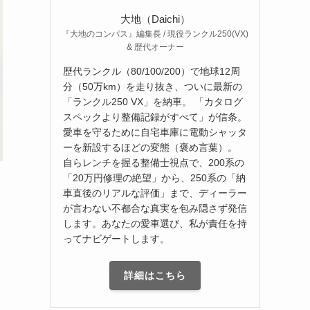
大地（Daichi）
『大地のコンパス』編集長 / 現役ランクル250(VX)
& 歴代オーナー
歴代ランクル（80/100/200）で地球12周
分（50万km）を走り抜き、ついに最新の
「ランクル250 VX」を納車。 「カタログ
スペックより整備記録がすべて」が信条。
愛車を守るために自宅車庫に電動シャッタ
ーを新設するほどの変態（褒め言葉）。
自らレンチを握る整備士視点で、200系の
「20万円修理の絶望」から、250系の「納
車直後のリアルな評価」まで、ディーラー
が言わない不都合な真実を包み隠さず発信
します。あなたの愛車選び、私が責任を持
ってナビゲートします。
詳細はこちら