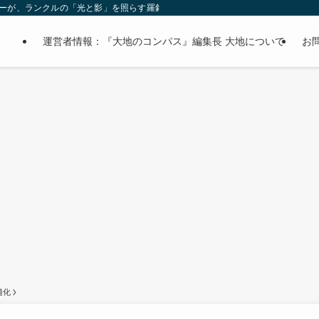
オーナーが、ランクルの「光と影」を照らす羅針盤。
運営者情報：『大地のコンパス』編集長 大地について
お
適化