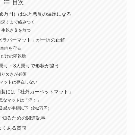
目次
約8万円）は泥と悪臭の温床になる
奥深くまで絡みつく
、生乾き臭を放つ
防水ラバーマット」が一択の正解
で車内を守る
くだけの即乾燥
人乗り・8人乗りで形状が違う
切り欠きが必須
用マットは存在しない
内装には「社外カーペットマット」
黒なマットは「浮く」
級感が半額以下（約2万円）
深く知るための関連記事
よくある質問