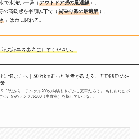
防水で水洗い一瞬（
アウトドア派の最適解
）。
等の高級感を半額以下で（
街乗り派の最適解
）。
き
」は命に関わる。
下記の記事を参考にしてください。
劣化に悩む方へ｜50万km走った筆者が教える、前期後期の注
決策
高峰SUVだから、ランクル200の内装もさぞかし豪華だろう」 もしあなたが
するためのランクル200（中古車）を探しているな…