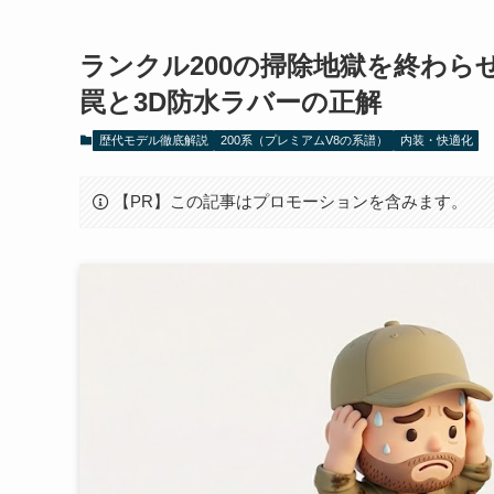
ランクル200の掃除地獄を終わら
罠と3D防水ラバーの正解
歴代モデル徹底解説
200系（プレミアムV8の系譜）
内装・快適化
【PR】この記事はプロモーションを含みます。