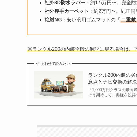
社外3D防水ラバー
：約1.5万円〜。完全
社外厚手カーペット
：約2万円〜。純正同
絶対NG
：安い汎用ゴムマットの「
二重敷
※ランクル200の内装全般の解説に戻る場合は、
あわせて読みたい
ランクル200内装の
意点とナビ交換の解
「1,000万円クラスの最
そう期待して、奥様を説得