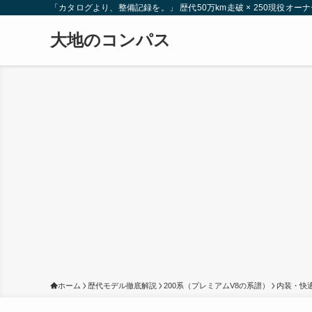
「カタログより、整備記録を。」 歴代50万km走破 × 250現役
大地のコンパス
ホーム
歴代モデル徹底解説
200系（プレミアムV8の系譜）
内装・快