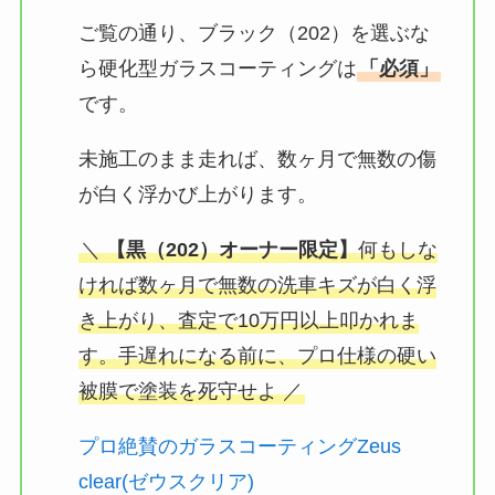
ご覧の通り、ブラック（202）を選ぶな
ら硬化型ガラスコーティングは
「必須」
です。
未施工のまま走れば、数ヶ月で無数の傷
が白く浮かび上がります。
＼
【黒（202）オーナー限定】
何もしな
ければ数ヶ月で無数の洗車キズが白く浮
き上がり、査定で10万円以上叩かれま
す。手遅れになる前に、プロ仕様の硬い
被膜で塗装を死守せよ ／
プロ絶賛のガラスコーティングZeus
clear(ゼウスクリア)