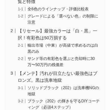
覧と特徴
全6色のラインナップ・評価比較表
グレードによる「選べない色」の制限に
注意
【リセール】最強カラーは「白・黒」一
択！有彩色は50万損する
輸出市場（中東）が高値で求めるのは白
黒のみ
サンド等の有彩色を選ぶと売却時に30
万〜50万円の残価差
【メンテ】汚れが目立たない最強色はブ
ロンズ。黒は洗車地獄
ソリッドブラック（202）は洗車機NGの
地獄
ブラック（202）の輝きを守るDIYコーテ
ィング（必須4ステップ）