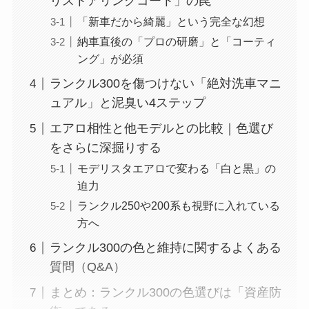
リストアリングコート」の罠
「新車だから綺麗」という完全な幻想
納車直後の「プロの研磨」と「コーティ
ング」が必須
ランクル300を傷つけない「絶対洗車マニ
ュアル」と泥臭い4ステップ
エアロ相性と他モデルとの比較｜色選び
をさらに深掘りする
モデリスタエアロで変わる「白と黒」の
迫力
ランクル250や200系も視野に入れている
方へ
ランクル300の色と維持に関するよくある
質問（Q&A）
まとめ：ランクル300の色選びは「資産防