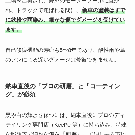
工場を出荷され、野外のモータープールに置か
れ、トラックで運ばれる間に、
新車の塗装はすで
に鉄粉や雨染み、細かな傷でダメージを受けてい
ます。
自己修復機能の寿命も5〜8年であり、酸性雨や鳥
のフンによる深いダメージは修復できません。
納車直後の「プロの研磨」と「コーティン
グ」が必須
黒や白の輝きを保つには、納車直後にプロのディ
テイリング専門店（KeePer等）に持ち込み、特殊
な照明下で細かな傷を
「研磨」
して消し去る下地