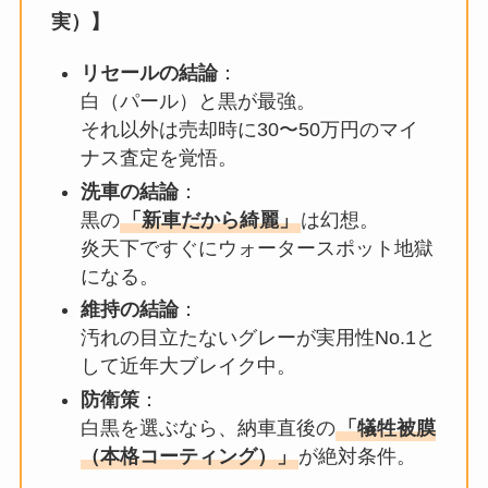
実）】
リセールの結論
：
白（パール）と黒が最強。
それ以外は売却時に30〜50万円のマイ
ナス査定を覚悟。
洗車の結論
：
黒の
「新車だから綺麗」
は幻想。
炎天下ですぐにウォータースポット地獄
になる。
維持の結論
：
汚れの目立たないグレーが実用性No.1と
して近年大ブレイク中。
防衛策
：
白黒を選ぶなら、納車直後の
「犠牲被膜
（本格コーティング）」
が絶対条件。