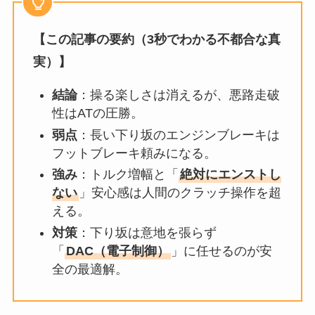
【この記事の要約（3秒でわかる不都合な真
実）】
結論
：操る楽しさは消えるが、悪路走破
性はATの圧勝。
弱点
：長い下り坂のエンジンブレーキは
フットブレーキ頼みになる。
強み
：トルク増幅と「
絶対にエンストし
ない
」安心感は人間のクラッチ操作を超
える。
対策
：下り坂は意地を張らず
「
DAC（電子制御）
」に任せるのが安
全の最適解。