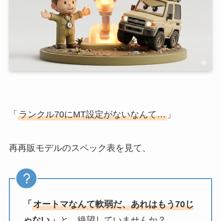
「
ランクル70にMT設定がないなんて…
」
再再販モデルのスペック表を見て、
「
オートマなんて軟弱だ、あれはもう70じ
ゃない
」
と、絶望していませんか？