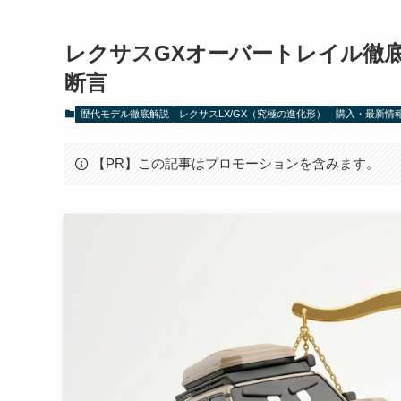
レクサスGXオーバートレイル徹底
断言
歴代モデル徹底解説
レクサスLX/GX（究極の進化形）
購入・最新情
【PR】この記事はプロモーションを含みます。