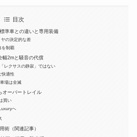
目次
？標準車との違いと専用装備
タイヤの決定的な差
路を制覇
全幅2mと騒音の代償
は「レクサスの静寂」ではない
な快適性
駐車場は全滅
らオーバートレイル
は買い
xuryへ
ス
活用術（関連記事）