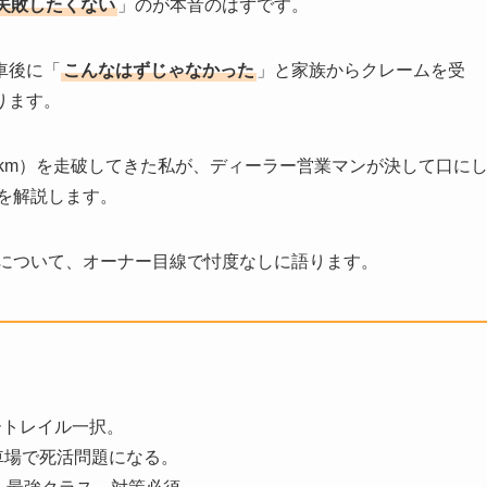
失敗したくない
」のが本音のはずです。
車後に「
こんなはずじゃなかった
」と家族からクレームを受
ります。
万km）を走破してきた私が、ディーラー営業マンが決して口に
を解説します。
について、オーナー目線で忖度なしに語ります。
ートレイル一択。
駐車場で死活問題になる。