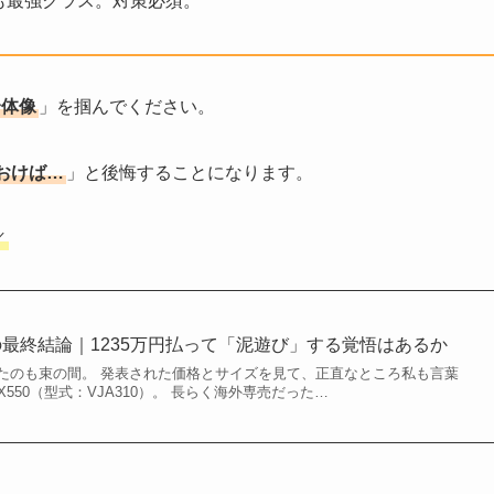
も最強クラス。対策必須。
全体像
」を掴んでください。
おけば…
」と後悔することになります。
／
入の最終結論｜1235万円払って「泥遊び」する覚悟はあるか
たのも束の間。 発表された価格とサイズを見て、正直なところ私も言葉
550（型式：VJA310）。 長らく海外専売だった…