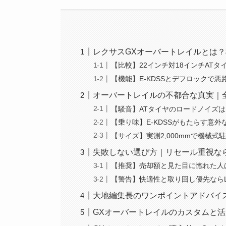
レクサスGXオーバートレイルとは
【比較】22インチ対18インチAT
【機能】E-KDSSとデフロックで悪
オーバートレイルの不都合な真実｜
【騒音】ATタイヤのロードノイズ
【乗り味】E-KDSSがもたらす意外
【サイズ】実測2,000mmで機械式
失敗しない選び方｜リセール重視な
【推奨】売却額と見た目に惚れた人
【警告】快適性と取り回し優先ならLu
大地編集長のワンポイントアドバイ
GXオーバートレイルのカスタムと