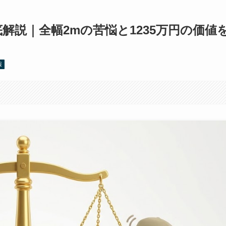
解説｜全幅2mの苦悩と1235万円の価値
報