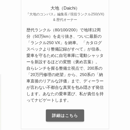
大地（Daichi）
『大地のコンパス』編集長 / 現役ランクル250(VX)
& 歴代オーナー
歴代ランクル（80/100/200）で地球12周
分（50万km）を走り抜き、ついに最新の
「ランクル250 VX」を納車。 「カタログ
スペックより整備記録がすべて」が信条。
愛車を守るために自宅車庫に電動シャッタ
ーを新設するほどの変態（褒め言葉）。
自らレンチを握る整備士視点で、200系の
「20万円修理の絶望」から、250系の「納
車直後のリアルな評価」まで、ディーラー
が言わない不都合な真実を包み隠さず発信
します。あなたの愛車選び、私が責任を持
ってナビゲートします。
詳細はこちら