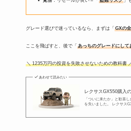
覚悟
：リセールが良い＝「
盗難リスク
」
グレード選びで迷っているなら、まずは「
GXの
ここを飛ばすと、後で「
あっちのグレードにして
＼ 1235万円の投資を失敗させないための教科書 
あわせて読みたい
レクサスGX550購
「ついに来たか」と歓喜し
を失いました。 レクサスGX