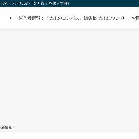
オーナーが、ランクルの「光と影」を照らす羅針盤。
運営者情報：『大地のコンパス』編集長 大地について
お
最新情報