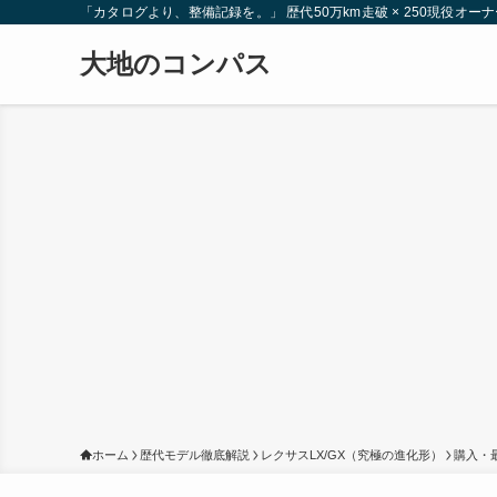
「カタログより、整備記録を。」 歴代50万km走破 × 250現役
大地のコンパス
ホーム
歴代モデル徹底解説
レクサスLX/GX（究極の進化形）
購入・