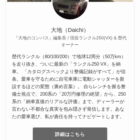
大地（Daichi）
『大地のコンパス』編集長 / 現役ランクル250(VX) & 歴代
オーナー
歴代ランクル（80/100/200）で地球12周分（50万km）
を走り抜き、ついに最新の「ランクル250 VX」を納
車。 「カタログスペックより整備記録がすべて」が信
条。愛車を守るために自宅車庫に電動シャッターを新
設するほどの変態（褒め言葉）。 自らレンチを握る整
備士視点で、200系の「20万円修理の絶望」から、250
系の「納車直後のリアルな評価」まで、ディーラーが
言わない不都合な真実を包み隠さず発信します。あな
たの愛車選び、私が責任を持ってナビゲートします。
詳細はこちら