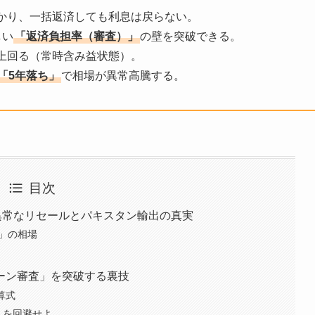
かかり、一括返済しても利息は戻らない。
しい
「返済負担率（審査）」
の壁を突破できる。
を上回る（常時含み益状態）。
「5年落ち」
で相場が異常高騰する。
目次
異常なリセールとパキスタン輸出の真実
」の相場
ーン審査」を突破する裏技
算式
」を回避せよ