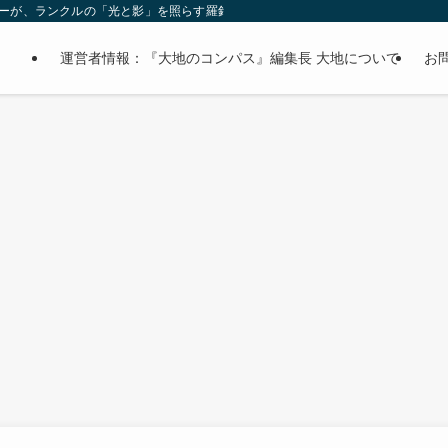
オーナーが、ランクルの「光と影」を照らす羅針盤。
運営者情報：『大地のコンパス』編集長 大地について
お