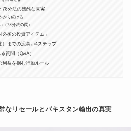
78分法の残酷な真実
かかり続ける
い（78分法の罠）
対必須の投資アイテム」
化）までの泥臭い4ステップ
ある質問（Q&A）
の利益を掴む行動ルール
異常なリセールとパキスタン輸出の真実