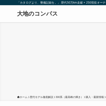
「カタログより、整備記録を。」 歴代50万km走破 × 250現役
大地のコンパス
ホーム
歴代モデル徹底解説
300系（最高峰の輝き）
購入・最新情報