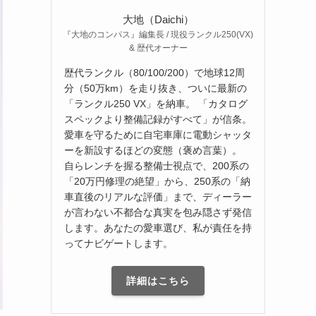
大地（Daichi）
『大地のコンパス』編集長 / 現役ランクル250(VX)
& 歴代オーナー
歴代ランクル（80/100/200）で地球12周
分（50万km）を走り抜き、ついに最新の
「ランクル250 VX」を納車。 「カタログ
スペックより整備記録がすべて」が信条。
愛車を守るために自宅車庫に電動シャッタ
ーを新設するほどの変態（褒め言葉）。
自らレンチを握る整備士視点で、200系の
「20万円修理の絶望」から、250系の「納
車直後のリアルな評価」まで、ディーラー
が言わない不都合な真実を包み隠さず発信
します。あなたの愛車選び、私が責任を持
ってナビゲートします。
詳細はこちら