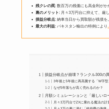
残クレの罠
: 数百万の残価にも高金利が
裏のメリット
: 月々3万円台に抑えて、厳
損益分岐点
: 納車当日から買取額が残債
最大の利益
: パキスタン輸出の特例により
損益分岐点が崩壊？ランクル300の
3年後と5年後に再高騰する「W字型
なぜ5年落ちが高く売れるのか？
月額シミュレーションと「厳しいロ
月々3万円台でZXに乗れる魔法の計
月々3万の裏に潜む「維持費の激痛