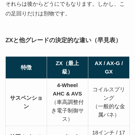
それらは後からどうにでもなります。しかし、こ
の足回りだけは別物です。
ZXと他グレードの決定的な違い（早見表）
ZX（最上
AX / AX-G /
特徴
級）
GX
4-Wheel
コイルスプリ
AHC & AVS
サスペンショ
ング
（車高調整付
ン
（一般的な金
き電子制御サ
属バネ）
ス）
18インチ / 17