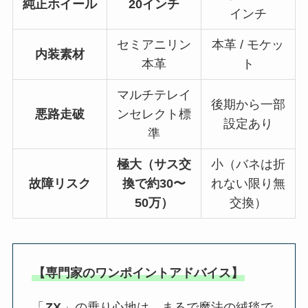
純正ホイール
20インチ
インチ
セミアニリン
本革 / モケッ
内装素材
本革
ト
マルチテレイ
後期から一部
悪路走破
ンセレクト標
設定あり
準
極大（サス交
小（バネは折
故障リスク
換で約30〜
れない限り無
50万）
交換）
【専門家のワンポイントアドバイス】
「
ZX
」の乗り心地は、まるで魔法の絨毯で