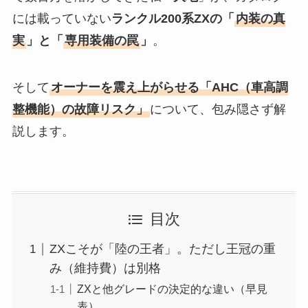
には載っていない
ランクル200系ZXの「
内装の真
実
」と「
専用装備の罠
」
。
そして
オーナーを震え上がらせる「AHC（車高調
整機能）の故障リスク」
について、包み隠さず解
説します。
目次
ZXこそが「陸の王者」。ただし王冠の重
み（維持費）は別格
ZXと他グレードの決定的な違い（早見
表）