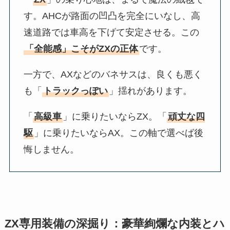
す。AHCが路面の凹凸を完全にいなし、高
速道路では車高を下げて安定させる。この
「全能感」こそがZXの正体
です。
一方で、AXなどのバネサスは、良くも悪く
も「
トラックっぽい
」揺れがあります。
「
高級車
」に乗りたいならZX。「
頑丈な四
駆
」に乗りたいならAX。この軸で選べば後
悔しません。
ZX専用装備の深掘り：豪華絢爛な内装とハ