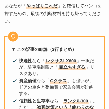
あなたが「
やっぱりこれだ
」と確信してハンコを
押すための、最後の判断材料を持ち帰ってくださ
い。
▼ この記事の結論（3行まとめ）
快適性
なら「
レクサスLX600
」一択だ
が、駐車場制限と「
目立ちすぎる
」リ
スクあり。
資産価値
なら「
Gクラス
」も強いが、
ドアの重さと整備費で家族会議が紛糾
する。
信頼性と生存率
なら「
ランクル300
」。
ただし、
盗難対策という「終わりのな