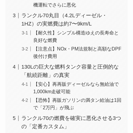
機運転でさらに悪化
ランクル70丸目（4.2Lディーゼル・
1HZ）の実燃費は約7〜9km/L
【耐久性】シンプル構造ゆえの長寿命と
良好な燃費
【注意点】NOx・PM法規制と高額なDPF
後付け費用
130Lの巨大な燃料タンク容量と圧倒的な
「航続距離」の真実
【安心】再再販ディーゼルなら無給油で
1,000km走破可能
【恐怖】再販ガソリンの満タン給油は1回
で「2万円」が飛ぶ
ランクル70の燃費を確実に悪化させる3つ
の「定番カスタム」