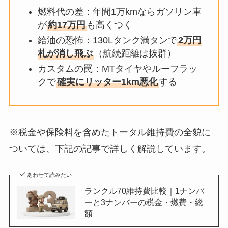
燃料代の差：年間1万kmならガソリン車
が
約17万円
も高くつく
給油の恐怖：130Lタンク満タンで
2万円
札が消し飛ぶ
（航続距離は抜群）
カスタムの罠：MTタイヤやルーフラッ
クで
確実にリッター1km悪化
する
※税金や保険料を含めたトータル維持費の全貌に
ついては、下記の記事で詳しく解説しています。
あわせて読みたい
ランクル70維持費比較｜1ナンバ
ーと3ナンバーの税金・燃費・総
額