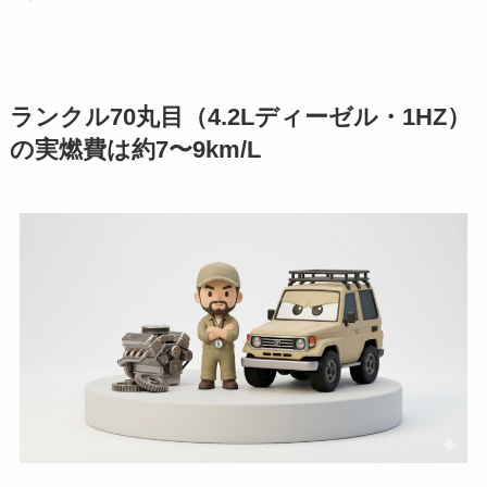
ランクル70丸目（4.2Lディーゼル・1HZ）
の実燃費は約7〜9km/L