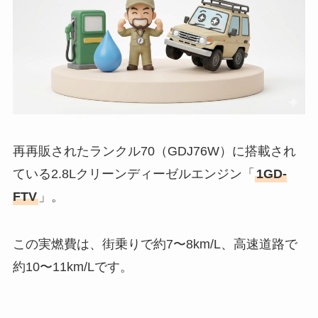
再再販されたランクル70（GDJ76W）に搭載され
ている2.8Lクリーンディーゼルエンジン「
1GD-
FTV
」。
この実燃費は、街乗りで約7〜8km/L、高速道路で
約10〜11km/Lです。