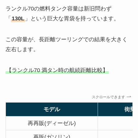
ランクル70の燃料タンク容量は新旧問わず
「
130L
」という巨大な胃袋を持っています。
この容量が、長距離ツーリングでの結果を大きく
左右します。
【ランクル70 満タン時の航続距離比較】
スクロールできます
モデル
街乗
再再販(ディーゼル)
約
再販(ガソリン)
約