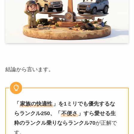
結論から言います。
「
家族の快適性
」を1ミリでも優先するな
らランクル250、「
不便さ
」すら愛せる生
粋のランクル乗りならランクル70
が正解で
す。