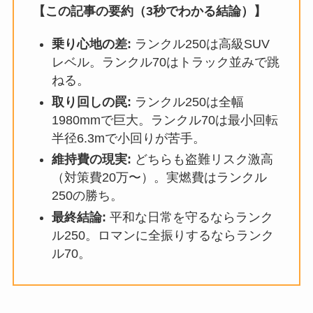
【この記事の要約（3秒でわかる結論）】
乗り心地の差:
ランクル250は高級SUV
レベル。ランクル70はトラック並みで跳
ねる。
取り回しの罠:
ランクル250は全幅
1980mmで巨大。ランクル70は最小回転
半径6.3mで小回りが苦手。
維持費の現実:
どちらも盗難リスク激高
（対策費20万〜）。実燃費はランクル
250の勝ち。
最終結論:
平和な日常を守るならランク
ル250。ロマンに全振りするならランク
ル70。