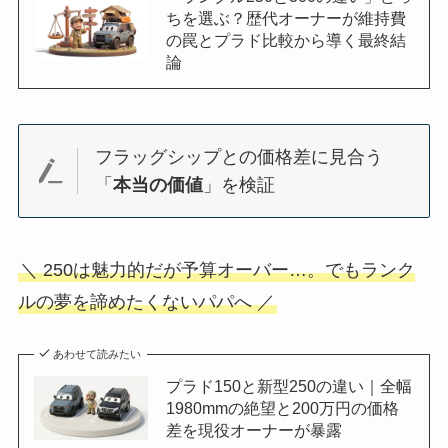
ちを選ぶ？歴代オーナーが維持費
の罠とプラド比較から導く最終結
論
フラッグシップとの価格差に見合う
「
本当の価値
」を検証
＼ 250は魅力的だが予算オーバー…。でもランク
ルの夢を諦めたくないパパへ ／
あわせて読みたい
プラド150と新型250の違い｜全幅
1980mmの絶望と200万円の価格
差を現役オーナーが暴露