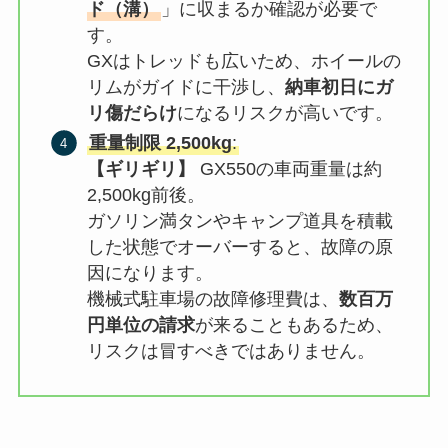
ド（溝）
」に収まるか確認が必要で
す。
GXはトレッドも広いため、ホイールの
リムがガイドに干渉し、
納車初日にガ
リ傷だらけ
になるリスクが高いです。
重量制限 2,500kg
:
【ギリギリ】
GX550の車両重量は約
2,500kg前後。
ガソリン満タンやキャンプ道具を積載
した状態でオーバーすると、故障の原
因になります。
機械式駐車場の故障修理費は、
数百万
円単位の請求
が来ることもあるため、
リスクは冒すべきではありません。